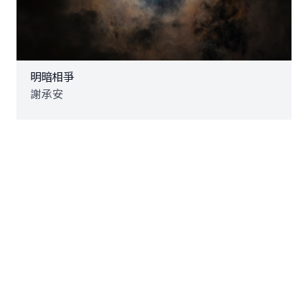
明暗相爭
謝承安