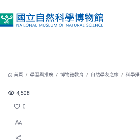
跳到中央內容區塊
首頁
學習與推廣
博物館教育
自然學友之家
科學攝
4,508
0
點
選
喜