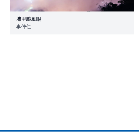
埔里颱風眼
李倬仁