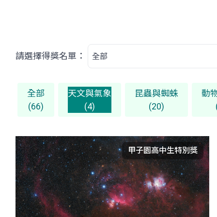
請選擇得獎名單：
全部
天文與氣象
昆蟲與蜘蛛
動
(66)
(4)
(20)
甲子園高中生特別獎