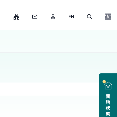
:::
開館狀態