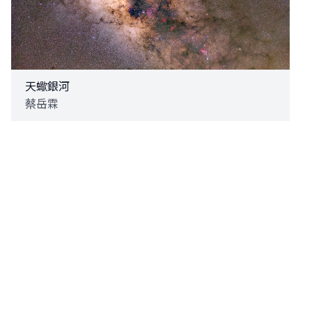
天蠍銀河
蔡岳霖