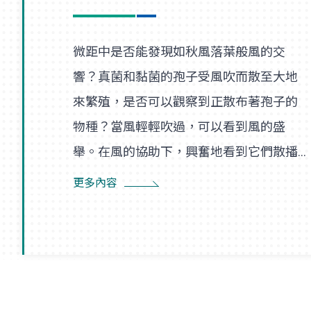
微距中是否能發現如秋風落葉般風的交
響？真菌和黏菌的孢子受風吹而散至大地
來繁殖，是否可以觀察到正散布著孢子的
物種？當風輕輕吹過，可以看到風的盛
舉。在風的協助下，興奮地看到它們散播
孢子的盛況，在精彩過程中也看到了風的
更多內容
形狀，似乎每陣微風在傳播孢子的過程
裡，都是精彩的風暴。