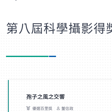
歡
第八屆科學攝影得
孢子之風之交響
優選百里獎
董信政