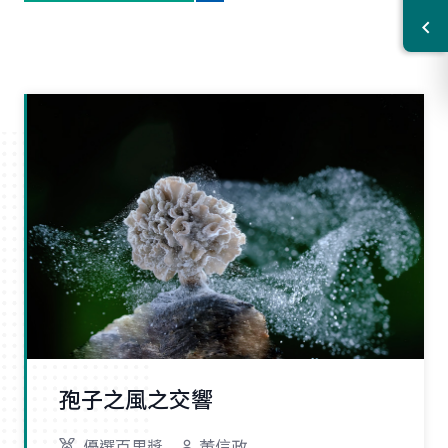
孢子之風之交響
優選百里獎
董信政