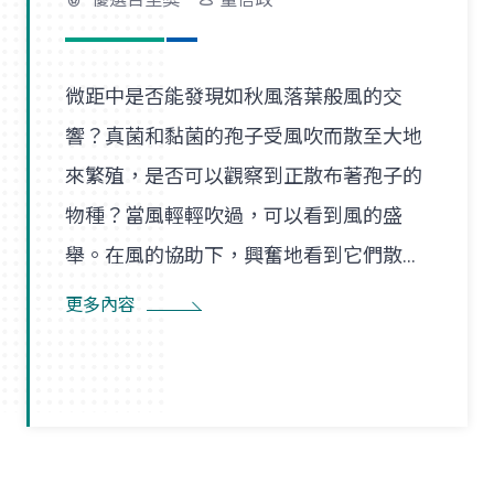
微距中是否能發現如秋風落葉般風的交
響？真菌和黏菌的孢子受風吹而散至大地
來繁殖，是否可以觀察到正散布著孢子的
物種？當風輕輕吹過，可以看到風的盛
舉。在風的協助下，興奮地看到它們散播
孢子的盛況，在精彩過程中也看到了風的
更多內容
形狀，似乎每陣微風在傳播孢子的過程
裡，都是精彩的風暴。