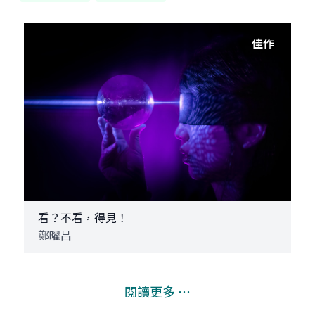
佳作
看？不看，得見！
鄭曜昌
閱讀更多 ⋯