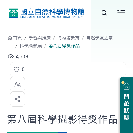
跳到中央內容區塊
全
站
首頁
學習與推廣
博物館教育
自然學友之家
搜
科學攝影展
第八屆得獎作品
尋
4,508
0
點
選
喜
開館狀態
歡
第八屆科學攝影得獎作品