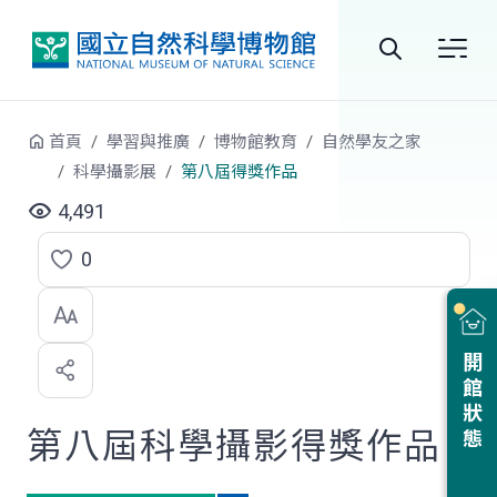
跳到中央內容區塊
全
站
首頁
學習與推廣
博物館教育
自然學友之家
搜
科學攝影展
第八屆得獎作品
尋
4,491
0
點
選
喜
開館狀態
歡
第八屆科學攝影得獎作品