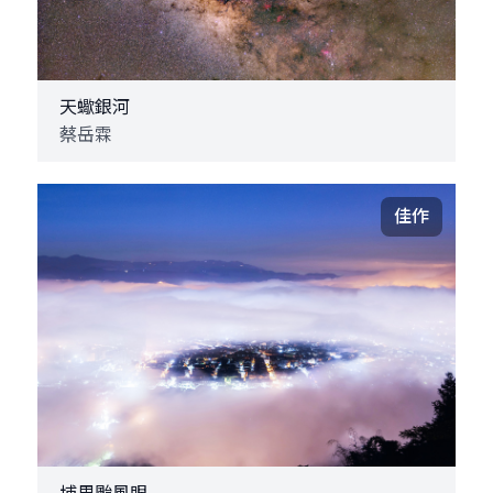
天蠍銀河
蔡岳霖
佳作