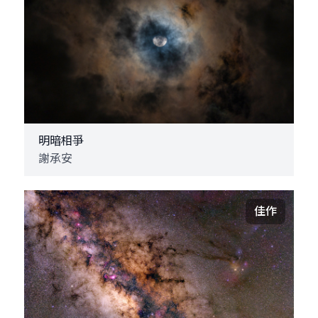
明暗相爭
謝承安
佳作