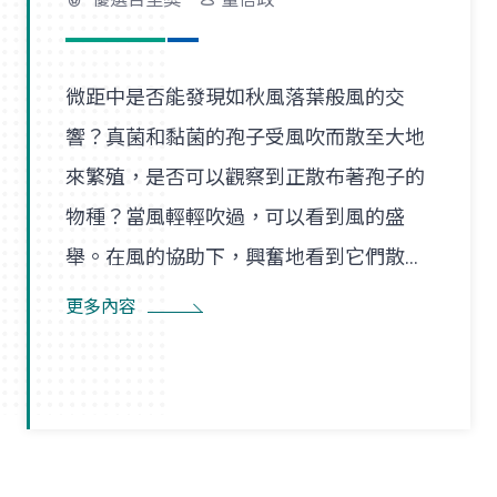
微距中是否能發現如秋風落葉般風的交
響？真菌和黏菌的孢子受風吹而散至大地
來繁殖，是否可以觀察到正散布著孢子的
物種？當風輕輕吹過，可以看到風的盛
舉。在風的協助下，興奮地看到它們散播
孢子的盛況，在精彩過程中也看到了風的
更多內容
形狀，似乎每陣微風在傳播孢子的過程
裡，都是精彩的風暴。