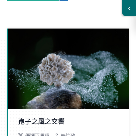
孢子之風之交響
優選百里獎
董信政