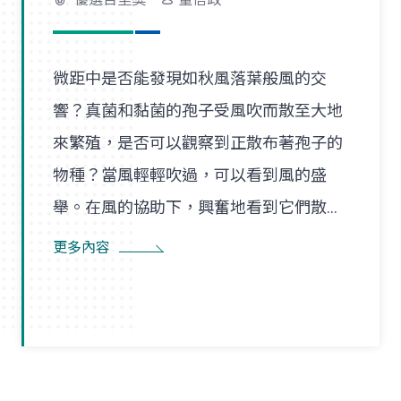
微距中是否能發現如秋風落葉般風的交
響？真菌和黏菌的孢子受風吹而散至大地
來繁殖，是否可以觀察到正散布著孢子的
物種？當風輕輕吹過，可以看到風的盛
舉。在風的協助下，興奮地看到它們散播
孢子的盛況，在精彩過程中也看到了風的
更多內容
形狀，似乎每陣微風在傳播孢子的過程
裡，都是精彩的風暴。