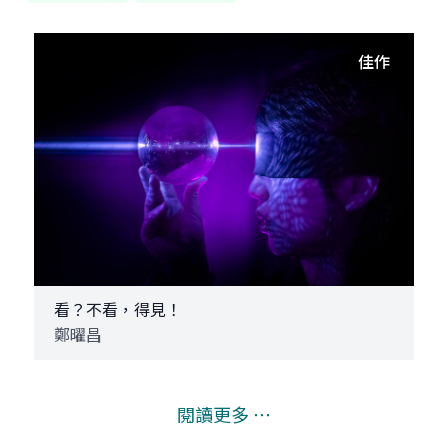
佳作
看？不看，得見！
鄭曜昌
閱讀更多 ⋯