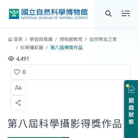
跳到中央內容區塊
全
站
首頁
學習與推廣
博物館教育
自然學友之家
搜
科學攝影展
第八屆得獎作品
尋
4,491
0
點
選
喜
開館狀態
歡
第八屆科學攝影得獎作品