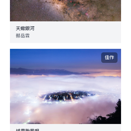
天蠍銀河
蔡岳霖
佳作