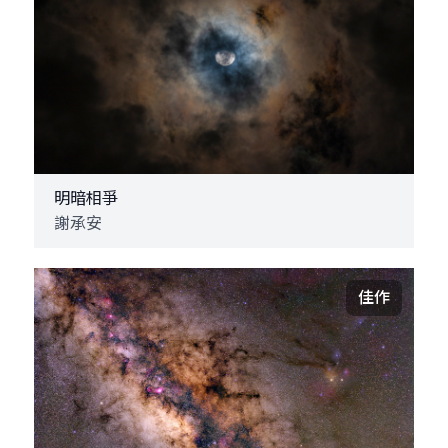
明暗相爭
謝承安
佳作