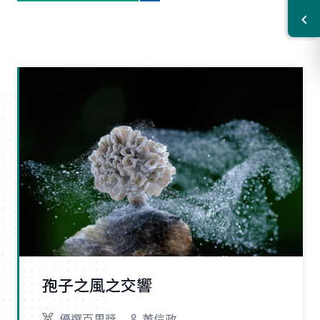
孢子之風之交響
優選百里獎
董信政