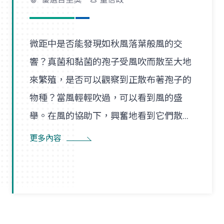
微距中是否能發現如秋風落葉般風的交
響？真菌和黏菌的孢子受風吹而散至大地
來繁殖，是否可以觀察到正散布著孢子的
物種？當風輕輕吹過，可以看到風的盛
舉。在風的協助下，興奮地看到它們散播
孢子的盛況，在精彩過程中也看到了風的
更多內容
形狀，似乎每陣微風在傳播孢子的過程
裡，都是精彩的風暴。