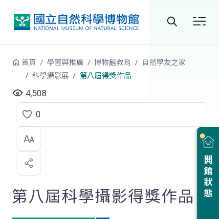
跳到中央內容區塊
全
站
首頁
學習與推廣
博物館教育
自然學友之家
搜
科學攝影展
第八屆得獎作品
尋
4,508
0
點
選
喜
開館狀態
歡
第八屆科學攝影得獎作品