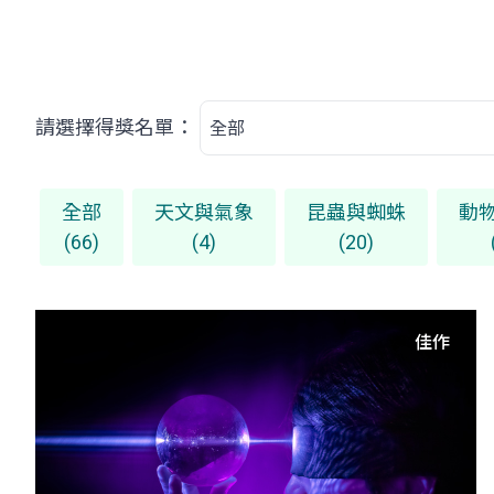
請選擇得獎名單：
全部
天文與氣象
昆蟲與蜘蛛
動
(66)
(4)
(20)
佳作