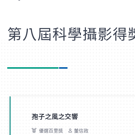
歡
第八屆科學攝影得
孢子之風之交響
優選百里獎
董信政