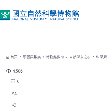
跳到中央內容區塊
首頁
學習與推廣
博物館教育
自然學友之家
科學攝
4,506
0
點
選
喜