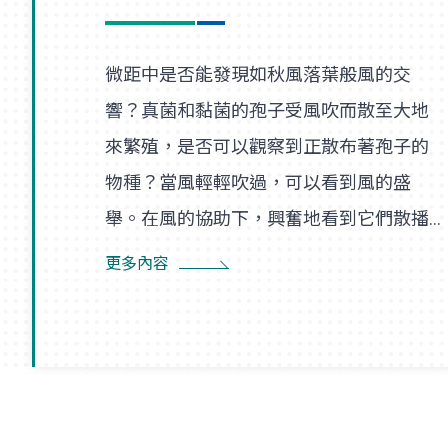
微距中是否能發現如秋風落葉般風的交
響？真菌和黏菌的孢子受風吹而散至大地
來繁殖，是否可以觀察到正散布著孢子的
物種？當風輕輕吹過，可以看到風的盛
舉。在風的協助下，興奮地看到它們散播
孢子的盛況，在精彩過程中也看到了風的
更多內容
形狀，似乎每陣微風在傳播孢子的過程
裡，都是精彩的風暴。