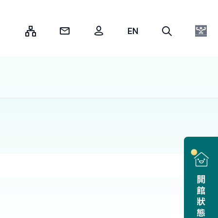
:::
開館狀態