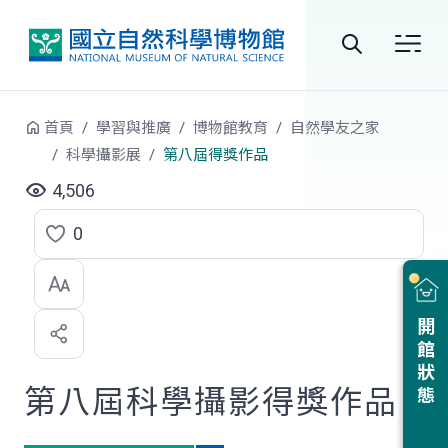
跳到中央內容區塊
全
站
首頁
學習與推廣
博物館教育
自然學友之家
搜
科學攝影展
第八屆得獎作品
尋
4,506
0
點
選
喜
開館狀態
歡
第八屆科學攝影得獎作品