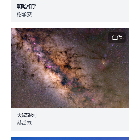
明暗相爭
謝承安
佳作
天蠍銀河
蔡岳霖