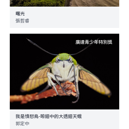
曙光
張哲睿
廣達青少年特別獎
我是憤怒鳥-晾翅中的大透翅天蛾
郭定中