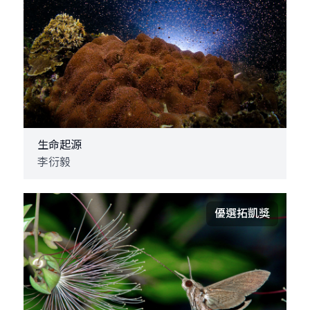
生命起源
李衍毅
優選拓凱獎