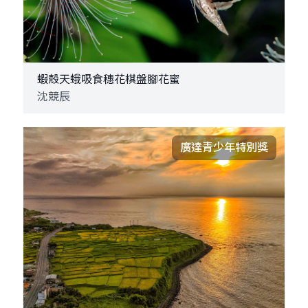
蝦殼天蛾吸食穗花棋盤腳花蜜
沈競辰
廣達青少年特別獎