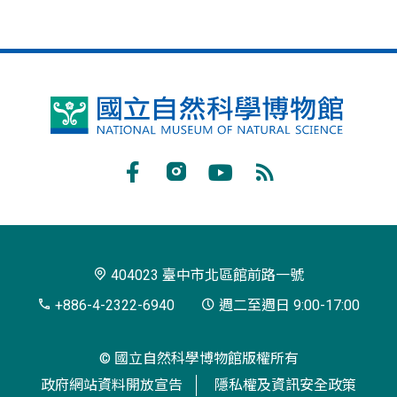
國
立
自
Facebook
Instagram
Youtube
RSS
然
訂
科
閱
學
404023 臺中市北區館前路一號
博
+886-4-2322-6940
週二至週日 9:00-17:00
物
© 國立自然科學博物館版權所有
館
政府網站資料開放宣告
隱私權及資訊安全政策