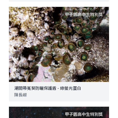
甲子園高中生特別獎
潮間帶菟葵防曬保護盾 - 綠螢光蛋白
陳長嶸
甲子園高中生特別獎