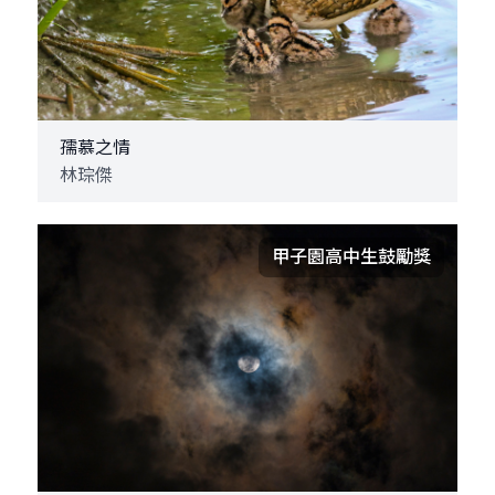
孺慕之情
林琮傑
甲子園高中生鼓勵獎