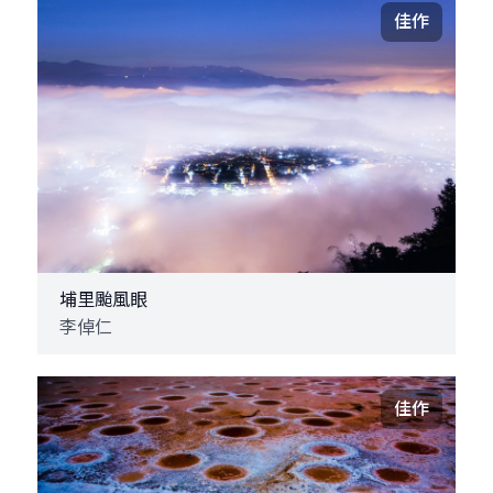
佳作
埔里颱風眼
李倬仁
佳作