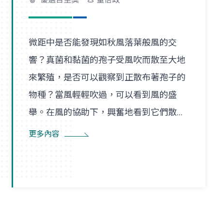
微距中是否能發現如秋風落葉般風的交
響？真菌和黏菌的孢子受風吹而散至大地
來繁殖，是否可以觀察到正散布著孢子的
物種？當風輕輕吹過，可以看到風的盛
舉。在風的協助下，興奮地看到它們散播
孢子的盛況，在精彩過程中也看到了風的
更多內容
形狀，似乎每陣微風在傳播孢子的過程
裡，都是精彩的風暴。