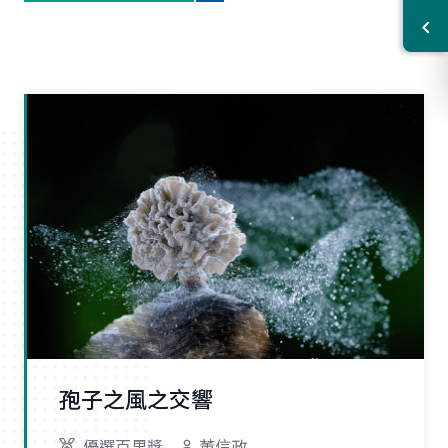
孢子之風之交響
優選百里獎
董信政