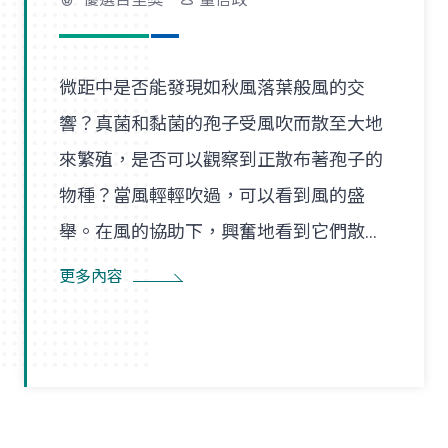
微距中是否能發現如秋風落葉般風的交
響？真菌和黏菌的孢子受風吹而散至大地
來繁殖，是否可以觀察到正散布著孢子的
物種？當風輕輕吹過，可以看到風的盛
舉。在風的協助下，興奮地看到它們散播
孢子的盛況，在精彩過程中也看到了風的
更多內容
形狀，似乎每陣微風在傳播孢子的過程
裡，都是精彩的風暴。