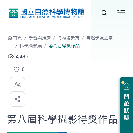
跳到中央內容區塊
全
站
首頁
學習與推廣
博物館教育
自然學友之家
搜
科學攝影展
第八屆得獎作品
尋
4,485
0
點
選
喜
開館狀態
歡
第八屆科學攝影得獎作品