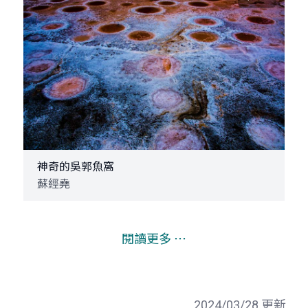
神奇的吳郭魚窩
蘇經堯
閱讀更多 ⋯
2024/03/28 更新