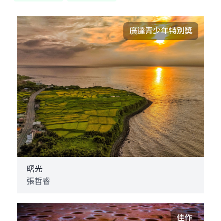
廣達青少年特別獎
曙光
張哲睿
佳作