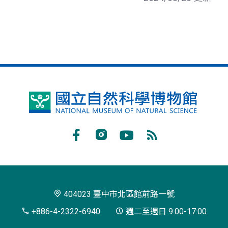
國
立
自
Facebook
Instagram
Youtube
RSS
然
訂
科
閱
學
404023 臺中市北區館前路一號
博
+886-4-2322-6940
週二至週日 9:00-17:00
物