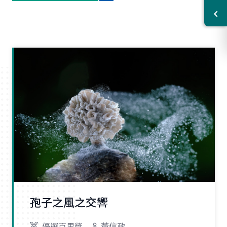
孢子之風之交響
優選百里獎
董信政