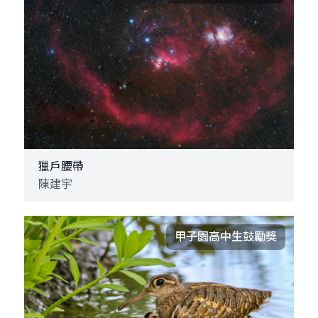
獵戶腰帶
陳建宇
甲子園高中生鼓勵獎