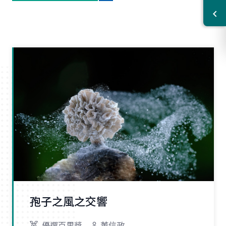
孢子之風之交響
優選百里獎
董信政