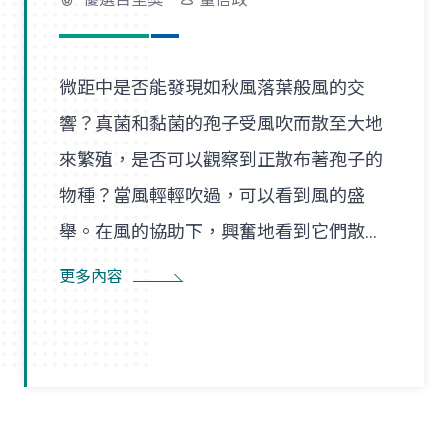
微距中是否能發現如秋風落葉般風的交
響？真菌和黏菌的孢子受風吹而散至大地
來繁殖，是否可以觀察到正散布著孢子的
物種？當風輕輕吹過，可以看到風的盛
舉。在風的協助下，興奮地看到它們散播
孢子的盛況，在精彩過程中也看到了風的
更多內容
形狀，似乎每陣微風在傳播孢子的過程
裡，都是精彩的風暴。