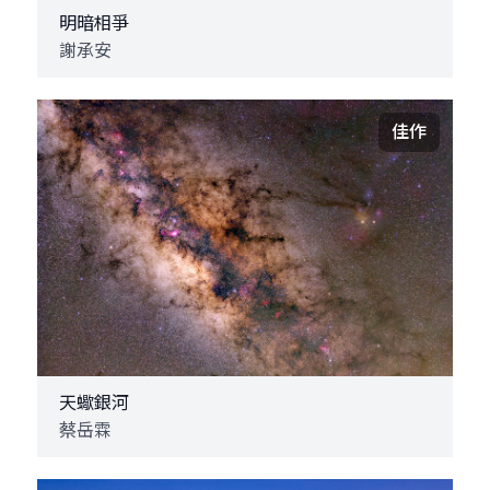
明暗相爭
謝承安
佳作
天蠍銀河
蔡岳霖