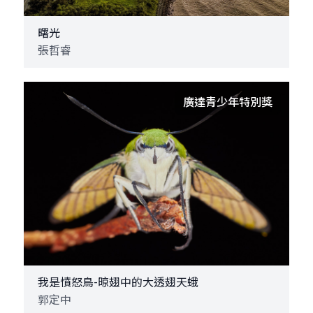
曙光
張哲睿
廣達青少年特別獎
我是憤怒鳥-晾翅中的大透翅天蛾
郭定中