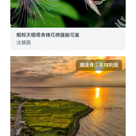
蝦殼天蛾吸食穗花棋盤腳花蜜
沈競辰
廣達青少年特別獎