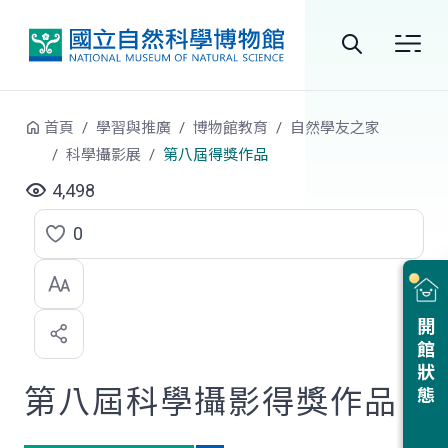
跳到中央內容區塊
全
站
首頁
學習與推廣
博物館教育
自然學友之家
搜
科學攝影展
第八屆得獎作品
尋
4,498
0
點
選
喜
開館狀態
歡
第八屆科學攝影得獎作品