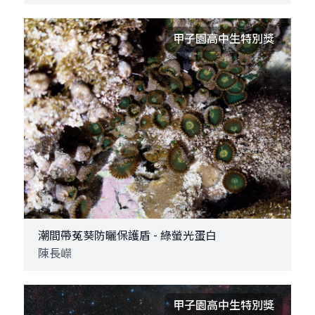
甲子園高中生特別獎
潮間帶菟葵防曬保護盾 - 綠螢光蛋白
陳長嶸
甲子園高中生特別獎