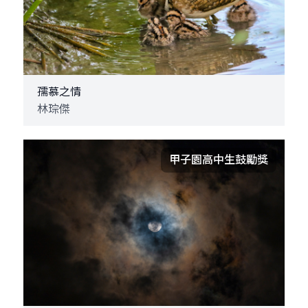
孺慕之情
林琮傑
甲子園高中生鼓勵獎