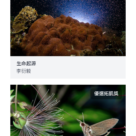
生命起源
李衍毅
優選拓凱獎