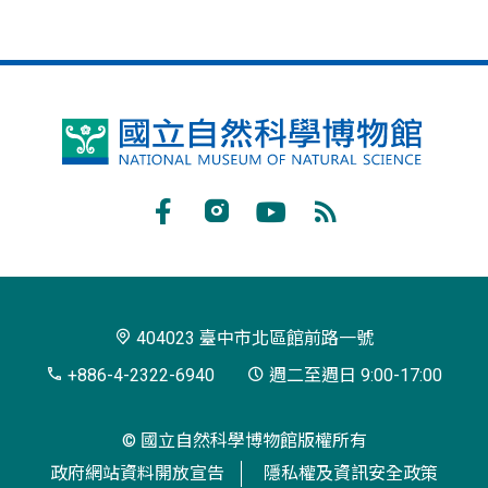
國
立
自
Facebook
Instagram
Youtube
RSS
然
訂
科
閱
學
404023 臺中市北區館前路一號
博
+886-4-2322-6940
週二至週日 9:00-17:00
物
© 國立自然科學博物館版權所有
館
政府網站資料開放宣告
隱私權及資訊安全政策