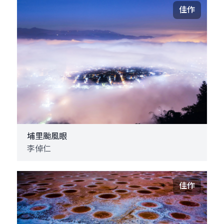
佳作
埔里颱風眼
李倬仁
佳作