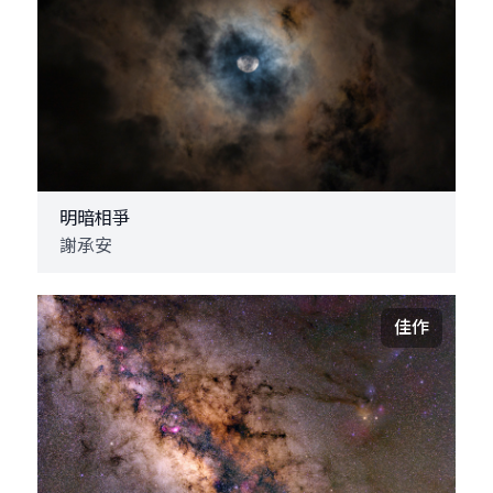
明暗相爭
謝承安
佳作