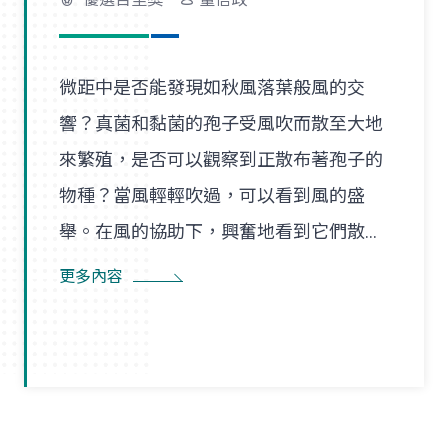
微距中是否能發現如秋風落葉般風的交
響？真菌和黏菌的孢子受風吹而散至大地
來繁殖，是否可以觀察到正散布著孢子的
物種？當風輕輕吹過，可以看到風的盛
舉。在風的協助下，興奮地看到它們散播
孢子的盛況，在精彩過程中也看到了風的
更多內容
形狀，似乎每陣微風在傳播孢子的過程
裡，都是精彩的風暴。