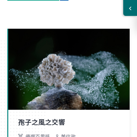
孢子之風之交響
優選百里獎
董信政