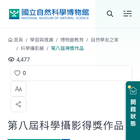
跳到中央內容區塊
全
站
首頁
學習與推廣
博物館教育
自然學友之家
搜
科學攝影展
第八屆得獎作品
尋
4,477
0
點
選
喜
開館狀態
歡
第八屆科學攝影得獎作品