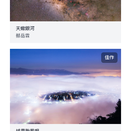
天蠍銀河
蔡岳霖
佳作