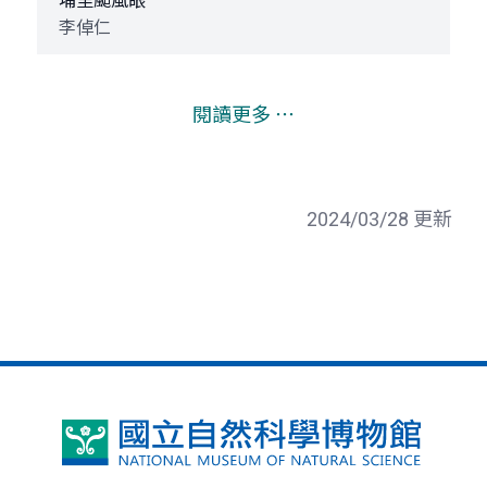
埔里颱風眼
李倬仁
閱讀更多 ⋯
2024/03/28 更新
國
立