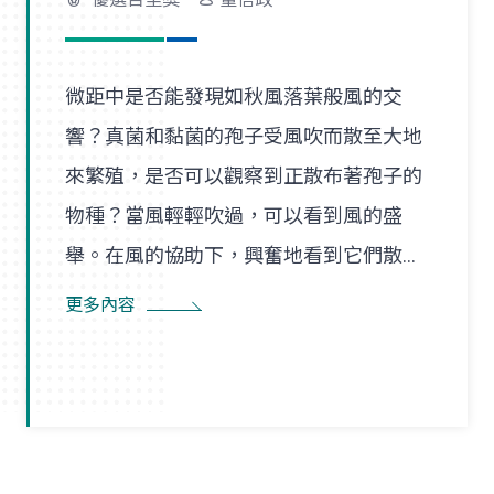
微距中是否能發現如秋風落葉般風的交
響？真菌和黏菌的孢子受風吹而散至大地
來繁殖，是否可以觀察到正散布著孢子的
物種？當風輕輕吹過，可以看到風的盛
舉。在風的協助下，興奮地看到它們散播
孢子的盛況，在精彩過程中也看到了風的
更多內容
形狀，似乎每陣微風在傳播孢子的過程
裡，都是精彩的風暴。