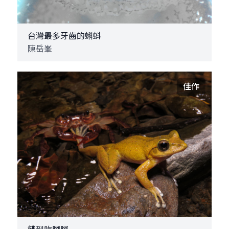
台灣最多牙齒的蝌蚪
陳岳峯
佳作