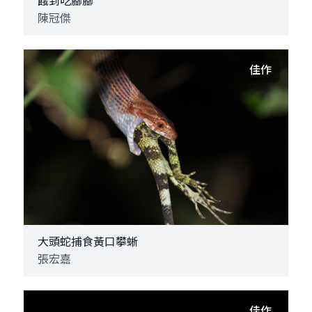
餓到吃腳腳
陳冠傑
佳作
大頭蛇捕食黃口攀蜥
張宏嘉
佳作