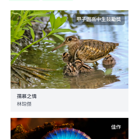
甲子園高中生鼓勵獎
孺慕之情
林琮傑
佳作