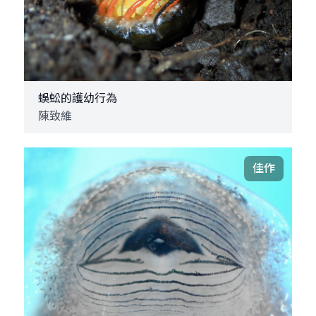
蜈蚣的護幼行為
陳致維
佳作