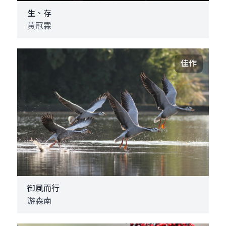
生、存
黃冠霖
佳作
御風而行
游森南