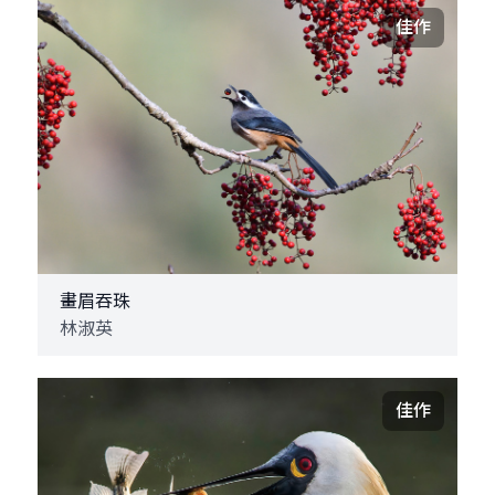
佳作
畫眉吞珠
林淑英
佳作