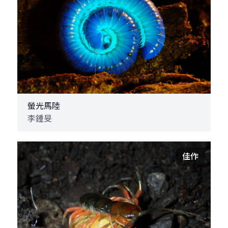
螢光馬陸
李鍾旻
佳作