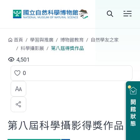
跳到中央內容區塊
全
站
首頁
學習與推廣
博物館教育
自然學友之家
搜
科學攝影展
第八屆得獎作品
尋
4,501
0
點
選
喜
開館狀態
歡
第八屆科學攝影得獎作品