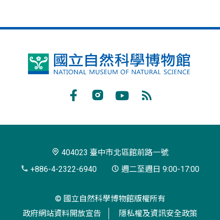
國
立
自
Facebook
Instagram
Youtube
RSS
然
訂
科
閱
學
404023 臺中市北區館前路一號
博
+886-4-2322-6940
週二至週日 9:00-17:00
物
© 國立自然科學博物館版權所有
館
政府網站資料開放宣告
隱私權及資訊安全政策