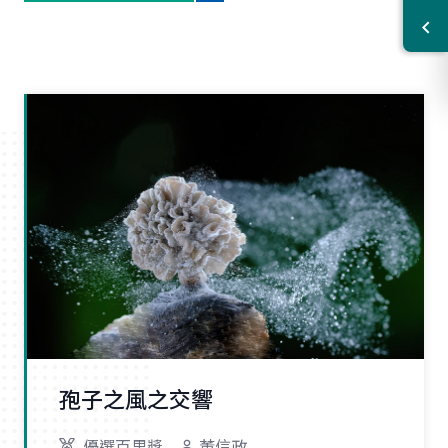
孢子之風之交響
優選百里獎
董信政