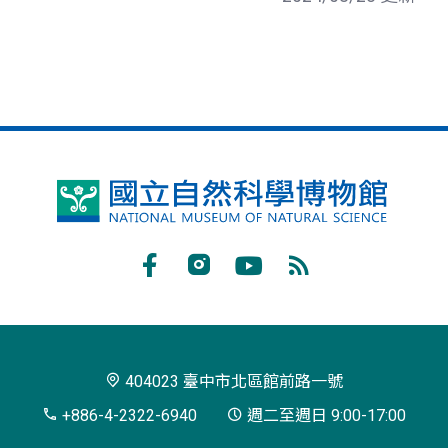
國
立
自
Facebook
Instagram
Youtube
RSS
然
訂
科
閱
學
404023 臺中市北區館前路一號
博
+886-4-2322-6940
週二至週日 9:00-17:00
物