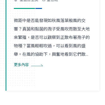
微距中是否能發現如秋風落葉般風的交
響？真菌和黏菌的孢子受風吹而散至大地
來繁殖，是否可以觀察到正散布著孢子的
物種？當風輕輕吹過，可以看到風的盛
舉。在風的協助下，興奮地看到它們散播
孢子的盛況，在精彩過程中也看到了風的
更多內容
形狀，似乎每陣微風在傳播孢子的過程
裡，都是精彩的風暴。