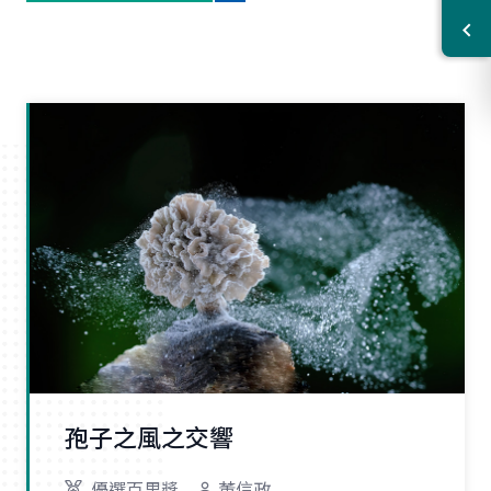
孢子之風之交響
優選百里獎
董信政