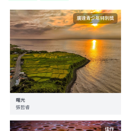
廣達青少年特別獎
曙光
張哲睿
佳作