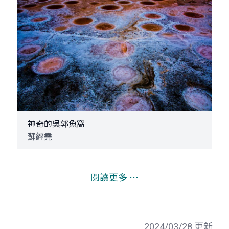
神奇的吳郭魚窩
蘇經堯
閱讀更多 ⋯
2024/03/28 更新