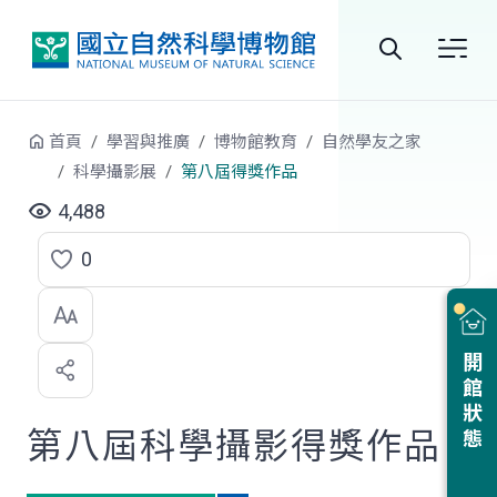
跳到中央內容區塊
全
站
首頁
學習與推廣
博物館教育
自然學友之家
搜
科學攝影展
第八屆得獎作品
尋
4,488
0
點
選
喜
開館狀態
歡
第八屆科學攝影得獎作品