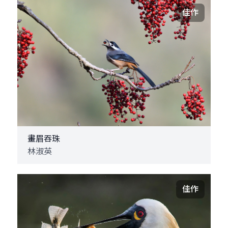
佳作
畫眉吞珠
林淑英
佳作