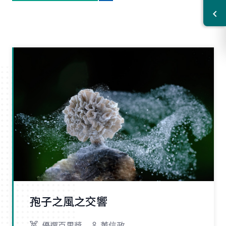
孢子之風之交響
優選百里獎
董信政