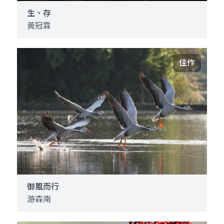
生、存
黃冠霖
佳作
御風而行
游森南