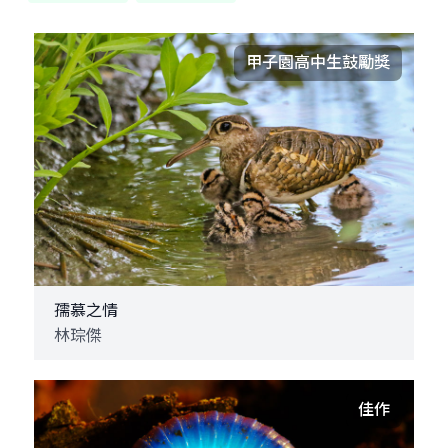
甲子園高中生鼓勵獎
孺慕之情
林琮傑
佳作