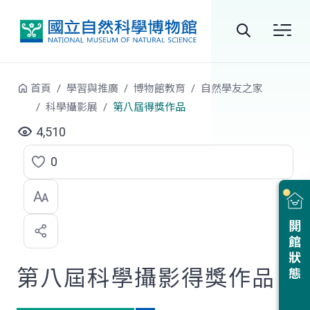
跳到中央內容區塊
全
站
首頁
學習與推廣
博物館教育
自然學友之家
搜
科學攝影展
第八屆得獎作品
尋
4,510
0
點
選
喜
開館狀態
歡
第八屆科學攝影得獎作品