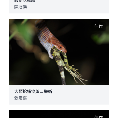
餓到吃腳腳
陳冠傑
佳作
大頭蛇捕食黃口攀蜥
張宏嘉
佳作