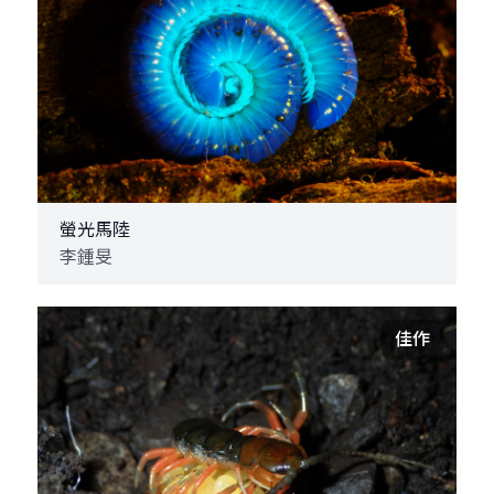
螢光馬陸
李鍾旻
佳作