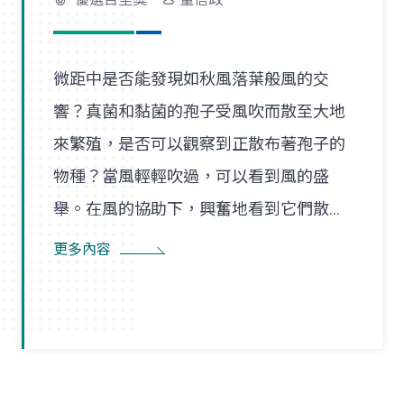
微距中是否能發現如秋風落葉般風的交
響？真菌和黏菌的孢子受風吹而散至大地
來繁殖，是否可以觀察到正散布著孢子的
物種？當風輕輕吹過，可以看到風的盛
舉。在風的協助下，興奮地看到它們散播
孢子的盛況，在精彩過程中也看到了風的
更多內容
形狀，似乎每陣微風在傳播孢子的過程
裡，都是精彩的風暴。