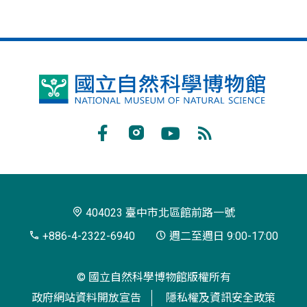
國
立
自
Facebook
Instagram
Youtube
RSS
然
訂
科
閱
學
404023 臺中市北區館前路一號
博
+886-4-2322-6940
週二至週日 9:00-17:00
物
© 國立自然科學博物館版權所有
館
政府網站資料開放宣告
隱私權及資訊安全政策