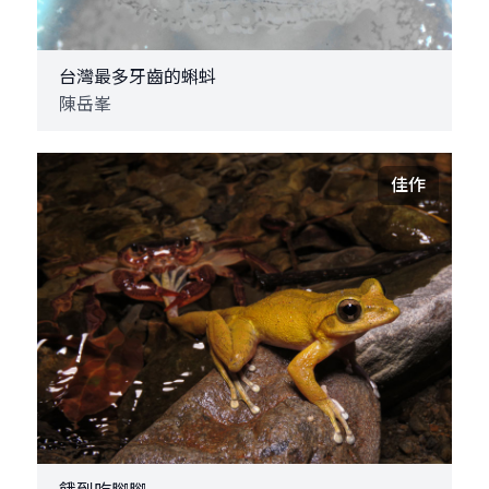
台灣最多牙齒的蝌蚪
陳岳峯
佳作