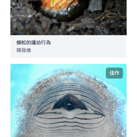
蜈蚣的護幼行為
陳致維
佳作