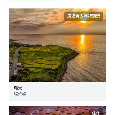
廣達青少年特別獎
曙光
張哲睿
佳作