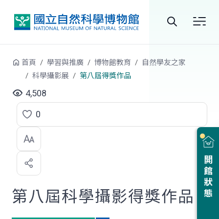
跳到中央內容區塊
全
站
首頁
學習與推廣
博物館教育
自然學友之家
搜
科學攝影展
第八屆得獎作品
尋
4,508
0
點
選
喜
開館狀態
歡
第八屆科學攝影得獎作品