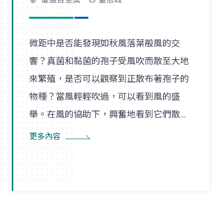
微距中是否能發現如秋風落葉般風的交
響？真菌和黏菌的孢子受風吹而散至大地
來繁殖，是否可以觀察到正散布著孢子的
物種？當風輕輕吹過，可以看到風的盛
舉。在風的協助下，興奮地看到它們散播
孢子的盛況，在精彩過程中也看到了風的
更多內容
形狀，似乎每陣微風在傳播孢子的過程
裡，都是精彩的風暴。