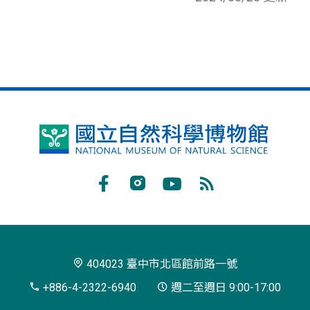
國
立
自
Facebook
Instagram
Youtube
RSS
然
訂
科
閱
學
404023 臺中市北區館前路一號
博
+886-4-2322-6940
週二至週日 9:00-17:00
物