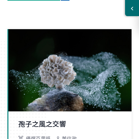
孢子之風之交響
優選百里獎
董信政