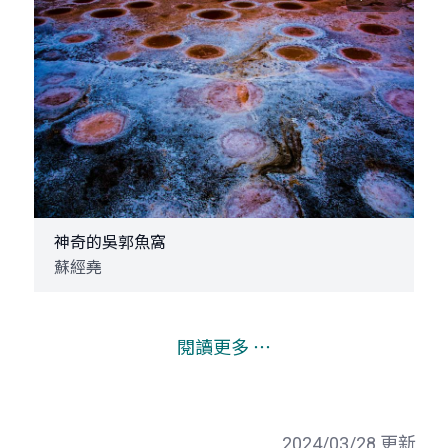
神奇的吳郭魚窩
蘇經堯
閱讀更多 ⋯
2024/03/28 更新