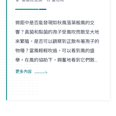
微距中是否能發現如秋風落葉般風的交
響？真菌和黏菌的孢子受風吹而散至大地
來繁殖，是否可以觀察到正散布著孢子的
物種？當風輕輕吹過，可以看到風的盛
舉。在風的協助下，興奮地看到它們散播
孢子的盛況，在精彩過程中也看到了風的
更多內容
形狀，似乎每陣微風在傳播孢子的過程
裡，都是精彩的風暴。