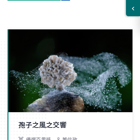
孢子之風之交響
優選百里獎
董信政