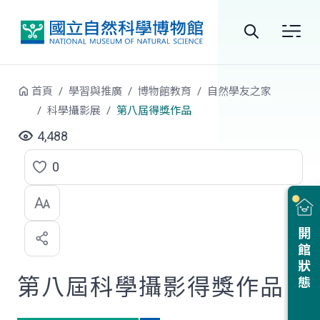
跳到中央內容區塊
全
站
首頁
學習與推廣
博物館教育
自然學友之家
搜
科學攝影展
第八屆得獎作品
尋
4,488
0
點
選
喜
開館狀態
歡
第八屆科學攝影得獎作品