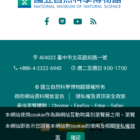
立
自
Facebook
Instagram
Youtube
RSS
然
訂
科
閱
學
404023 臺中市北區館前路一號
博
+886-4-2322-6940
週二至週日 9:00-17:00
物
© 國立自然科學博物館版權所有
館
政府網站資料開放宣告
隱私權及資訊安全政策
最佳瀏覽體驗：Chrome、Firefox、Edge、Safari
本網站使用cookie作為與網站互動時識別瀏覽器之用，瀏覽
本網站即表示您同意本網站對cookie的使用及相關
隱私權政
策
確認