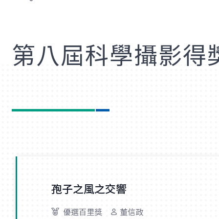
歡
第八屆科學攝影得
孢子之風之交響
優選百里獎
董信政