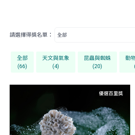
請選擇得獎名單：
全部
天文與氣象
昆蟲與蜘蛛
動
(66)
(4)
(20)
優選百里獎