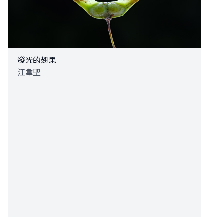
發光的翅果
江韋聖