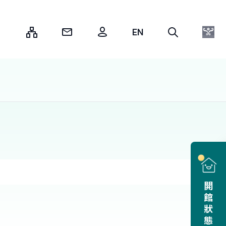
:::
開館狀態