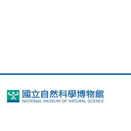
國
立
自
然