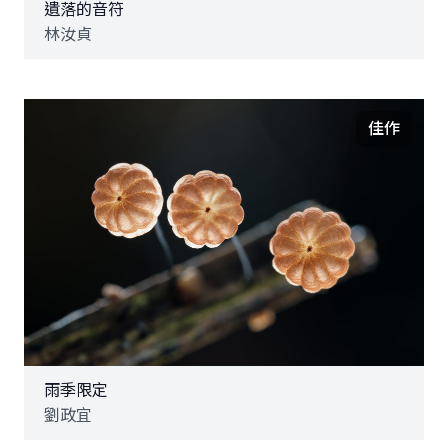
遺落的音符
林汝貞
佳作
雨季限定
劉政宜