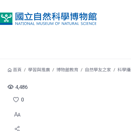
跳到中央內容區塊
首頁
學習與推廣
博物館教育
自然學友之家
科學攝
4,486
0
點
選
喜