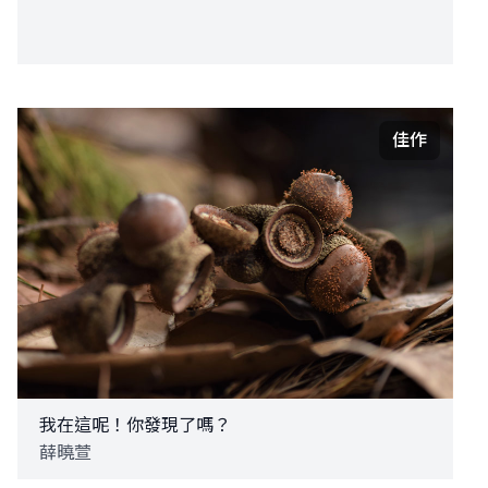
佳作
我在這呢！你發現了嗎？
薛曉萱