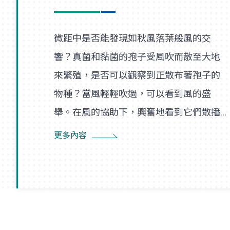
微距中是否能發現如秋風落葉般風的交
響？真菌和黏菌的孢子受風吹而散至大地
來繁殖，是否可以觀察到正散布著孢子的
物種？當風輕輕吹過，可以看到風的盛
舉。在風的協助下，興奮地看到它們散播
孢子的盛況，在精彩過程中也看到了風的
更多內容
形狀，似乎每陣微風在傳播孢子的過程
裡，都是精彩的風暴。