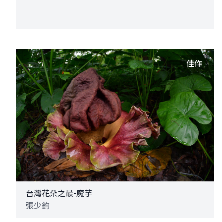
佳作
台灣花朵之最-魔芋
張少鈞