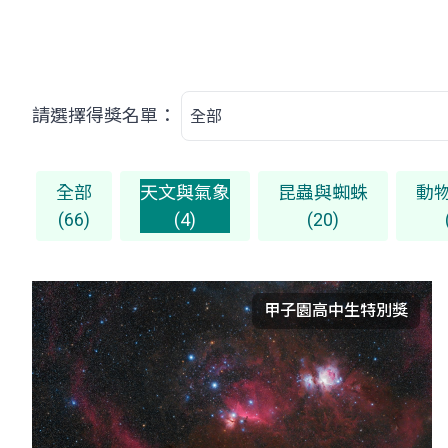
請選擇得獎名單：
全部
天文與氣象
昆蟲與蜘蛛
動
(66)
(4)
(20)
甲子園高中生特別獎