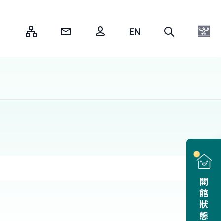
:::
開館狀態