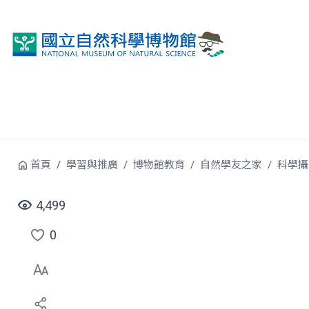
跳到中央內容區塊
首頁
學習與推廣
博物館教育
自然學友之家
科學攝
4,499
0
點
選
喜