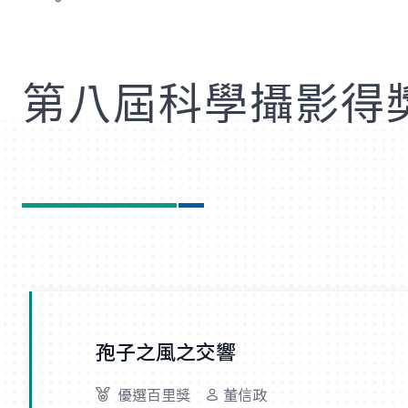
歡
第八屆科學攝影得
孢子之風之交響
優選百里獎
董信政