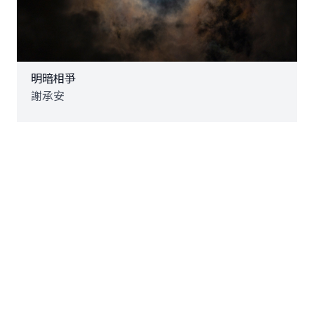
明暗相爭
謝承安