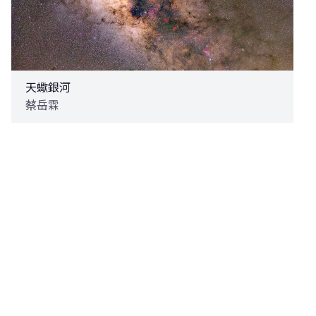
天蠍銀河
蔡岳霖