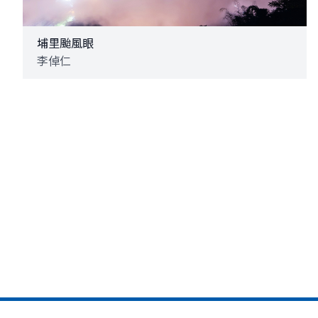
埔里颱風眼
李倬仁