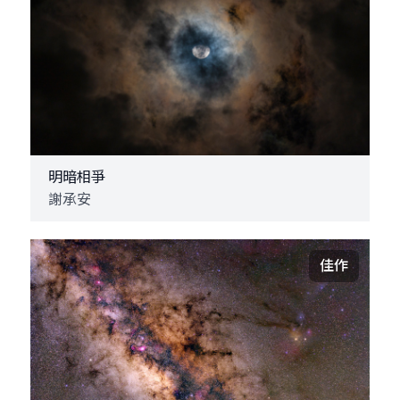
明暗相爭
謝承安
佳作