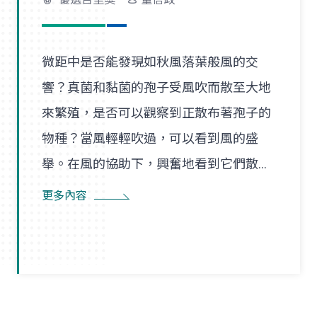
微距中是否能發現如秋風落葉般風的交
響？真菌和黏菌的孢子受風吹而散至大地
來繁殖，是否可以觀察到正散布著孢子的
物種？當風輕輕吹過，可以看到風的盛
舉。在風的協助下，興奮地看到它們散播
孢子的盛況，在精彩過程中也看到了風的
更多內容
形狀，似乎每陣微風在傳播孢子的過程
裡，都是精彩的風暴。