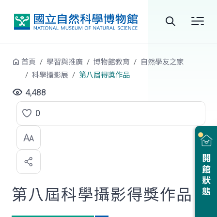
跳到中央內容區塊
全
站
首頁
學習與推廣
博物館教育
自然學友之家
搜
科學攝影展
第八屆得獎作品
尋
4,488
0
點
選
喜
開館狀態
歡
第八屆科學攝影得獎作品