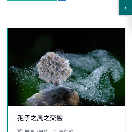
孢子之風之交響
優選百里獎
董信政