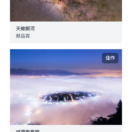
天蠍銀河
蔡岳霖
佳作