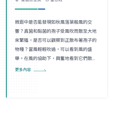
微距中是否能發現如秋風落葉般風的交
響？真菌和黏菌的孢子受風吹而散至大地
來繁殖，是否可以觀察到正散布著孢子的
物種？當風輕輕吹過，可以看到風的盛
舉。在風的協助下，興奮地看到它們散播
孢子的盛況，在精彩過程中也看到了風的
更多內容
形狀，似乎每陣微風在傳播孢子的過程
裡，都是精彩的風暴。