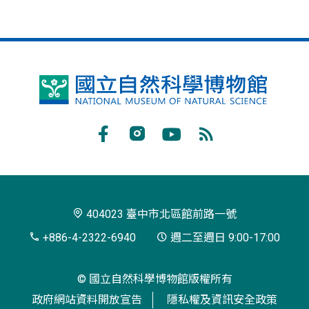
國
立
自
Facebook
Instagram
Youtube
RSS
然
訂
科
閱
學
404023 臺中市北區館前路一號
博
+886-4-2322-6940
週二至週日 9:00-17:00
物
© 國立自然科學博物館版權所有
館
政府網站資料開放宣告
隱私權及資訊安全政策