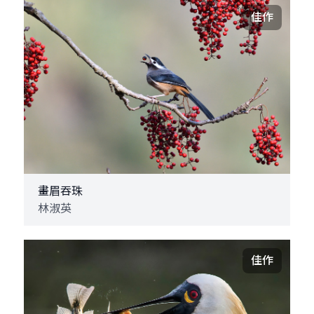
佳作
畫眉吞珠
林淑英
佳作