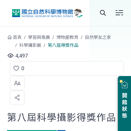
跳到中央內容區塊
全
站
首頁
學習與推廣
博物館教育
自然學友之家
搜
科學攝影展
第八屆得獎作品
尋
4,497
0
點
選
喜
開館狀態
歡
第八屆科學攝影得獎作品