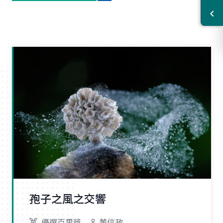
孢子之風之交響
優選百里獎
董信政