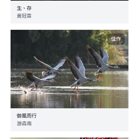
生、存
黃冠霖
佳作
御風而行
游森南