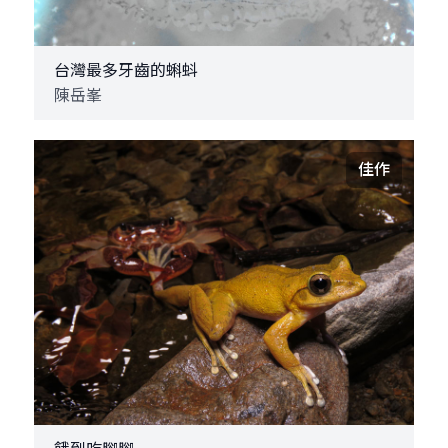
台灣最多牙齒的蝌蚪
陳岳峯
佳作