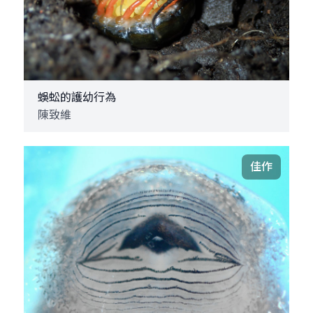
蜈蚣的護幼行為
陳致維
佳作