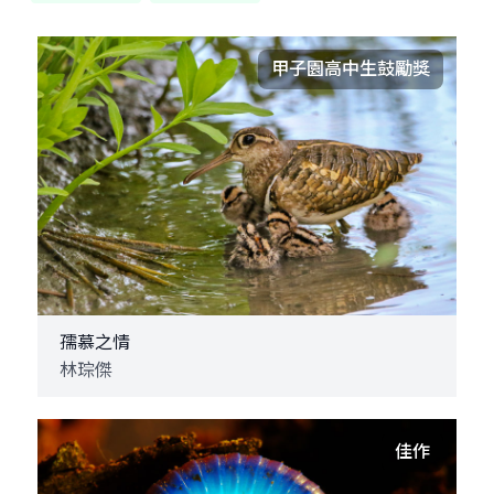
甲子園高中生鼓勵獎
孺慕之情
林琮傑
佳作