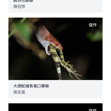
餓到吃腳腳
陳冠傑
佳作
大頭蛇捕食黃口攀蜥
張宏嘉
佳作