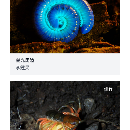
螢光馬陸
李鍾旻
佳作