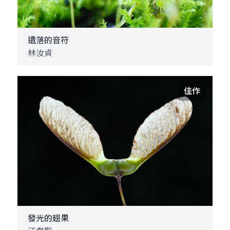
遺落的音符
林汝貞
佳作
發光的翅果