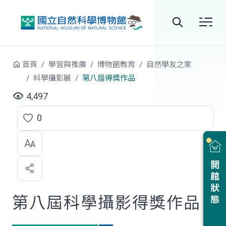
跳到中央內容區塊
全
站
首頁
學習與推廣
博物館教育
自然學友之家
搜
科學攝影展
第八屆得獎作品
尋
4,497
0
點
選
喜
開館狀態
歡
第八屆科學攝影得獎作品