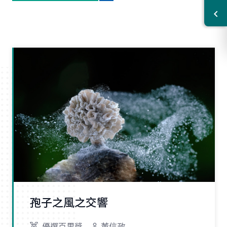
孢子之風之交響
優選百里獎
董信政