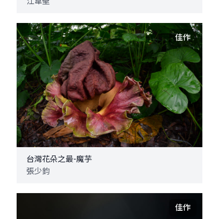
江韋聖
佳作
台灣花朵之最-魔芋
張少鈞
佳作