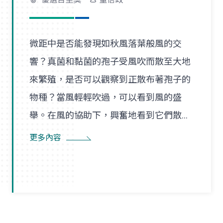
微距中是否能發現如秋風落葉般風的交
響？真菌和黏菌的孢子受風吹而散至大地
來繁殖，是否可以觀察到正散布著孢子的
物種？當風輕輕吹過，可以看到風的盛
舉。在風的協助下，興奮地看到它們散播
孢子的盛況，在精彩過程中也看到了風的
更多內容
形狀，似乎每陣微風在傳播孢子的過程
裡，都是精彩的風暴。