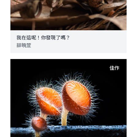
我在這呢！你發現了嗎？
薛曉萱
佳作