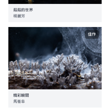
菇菇的世界
楊麗芳
佳作
精彩瞬間
馬薈阜