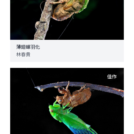
薄翅蟬羽化
林春貴
佳作