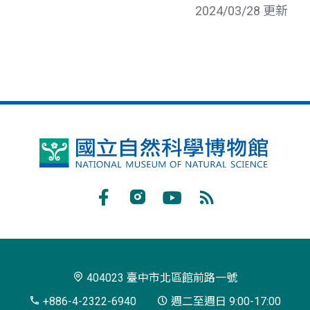
2024/03/28 更新
國
立
自
Facebook
Instagram
Youtube
RSS
然
訂
科
閱
學
404023 臺中市北區館前路一號
博
+886-4-2322-6940
週二至週日 9:00-17:00