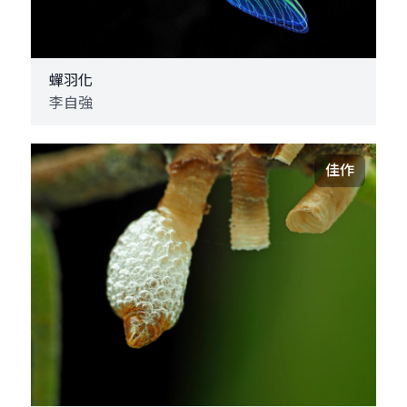
蟬羽化
李自強
佳作