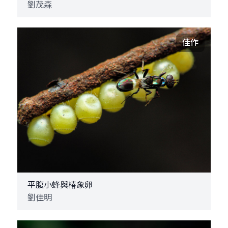
劉茂森
佳作
平腹小蜂與椿象卵
劉佳明