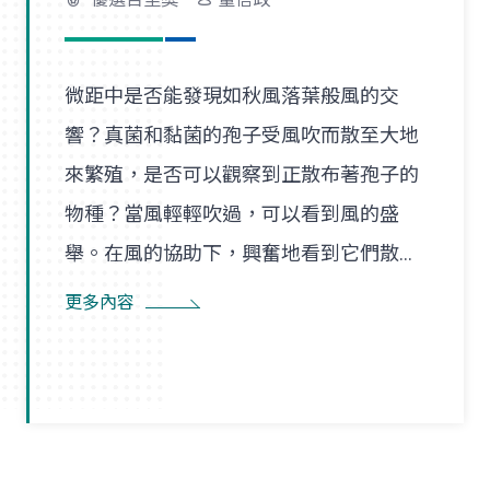
微距中是否能發現如秋風落葉般風的交
響？真菌和黏菌的孢子受風吹而散至大地
來繁殖，是否可以觀察到正散布著孢子的
物種？當風輕輕吹過，可以看到風的盛
舉。在風的協助下，興奮地看到它們散播
孢子的盛況，在精彩過程中也看到了風的
更多內容
形狀，似乎每陣微風在傳播孢子的過程
裡，都是精彩的風暴。