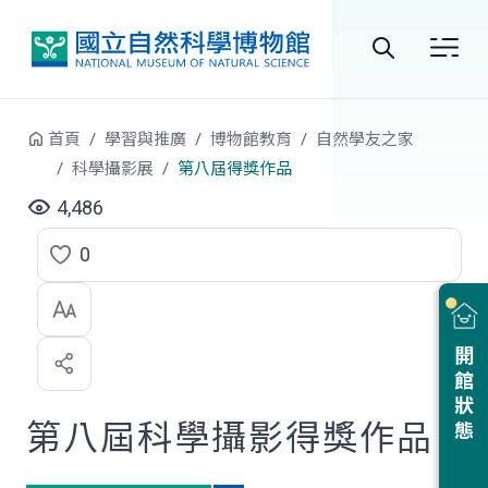
跳到中央內容區塊
全
站
首頁
學習與推廣
博物館教育
自然學友之家
搜
科學攝影展
第八屆得獎作品
尋
4,486
0
點
選
喜
開館狀態
歡
第八屆科學攝影得獎作品