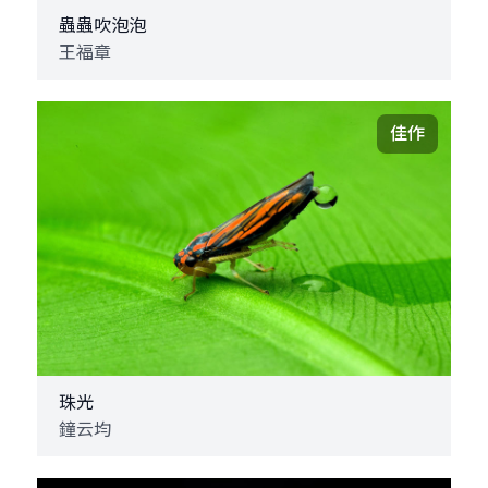
蟲蟲吹泡泡
王福章
佳作
珠光
鐘云均