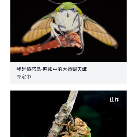
我是憤怒鳥-晾翅中的大透翅天蛾
郭定中
佳作