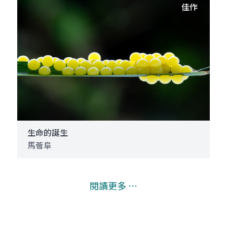
佳作
生命的誕生
馬薈阜
閱讀更多 ⋯