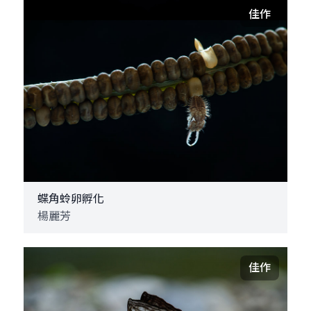
佳作
蝶角蛉卵孵化
楊麗芳
佳作