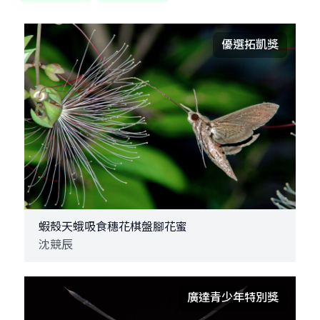
優選拓凱獎
蝦殼天蛾吸食穗花棋盤腳花蜜
沈競辰
廣達青少年特別獎