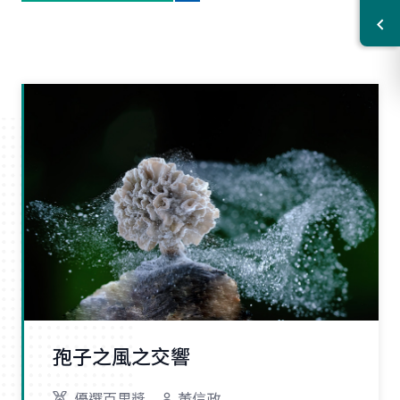
孢子之風之交響
優選百里獎
董信政