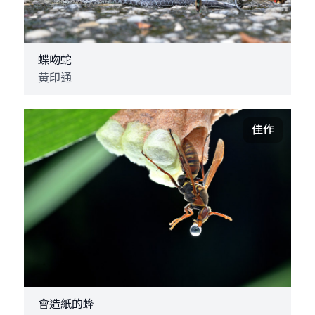
蝶吻蛇
黃印通
佳作
會造紙的蜂