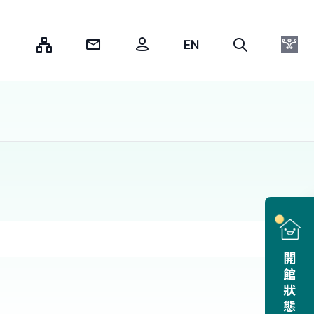
:::
開館狀態