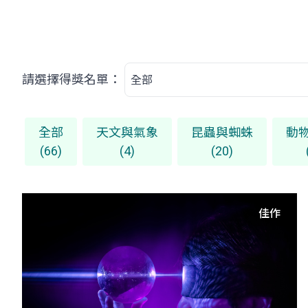
請選擇得獎名單：
全部
天文與氣象
昆蟲與蜘蛛
動
(66)
(4)
(20)
佳作