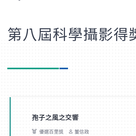
歡
第八屆科學攝影得
孢子之風之交響
優選百里獎
董信政