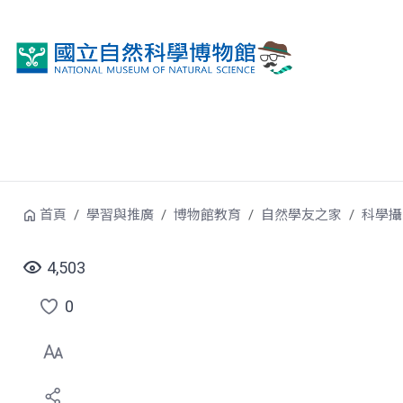
跳到中央內容區塊
首頁
學習與推廣
博物館教育
自然學友之家
科學攝
4,503
0
點
選
喜