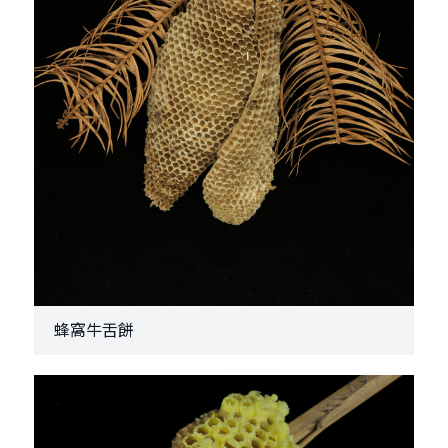
蜂窩牛舌餅