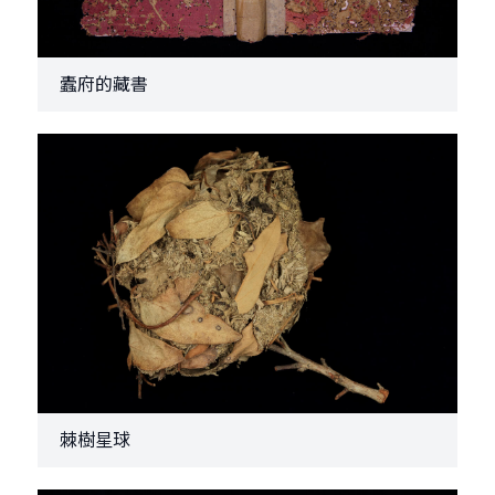
蠹府的藏書
棘樹星球