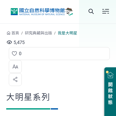
跳到中央內容區塊
全
站
首頁
研究典藏與出版
我是大明星
搜
5,475
尋
0
點
選
喜
開館狀態
歡
大明星系列