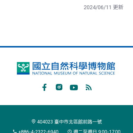
2024/06/11 更新
國
立
自
Facebook
Instagram
Youtube
RSS
然
訂
科
閱
學
404023 臺中市北區館前路一號
博
+886-4-2322-6940
週二至週日 9:00-17:00