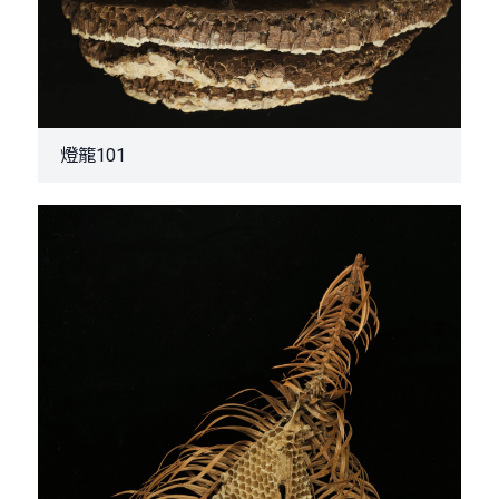
燈籠101