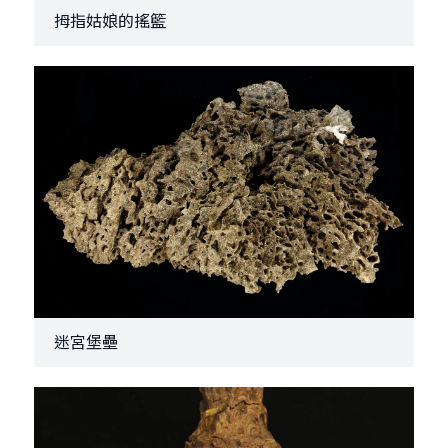
拇指姑娘的搖籃
迷宮堡壘