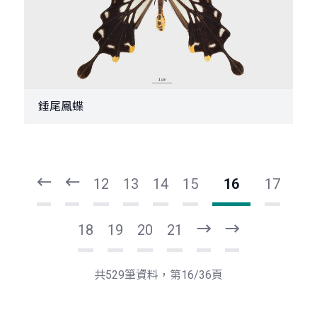
錘尾鳳蝶
頁
頁
一
一
第
上
12
13
14
15
16
17
18
19
20
21
下
最
一
後
頁
一
共529筆資料，第16/36頁
頁