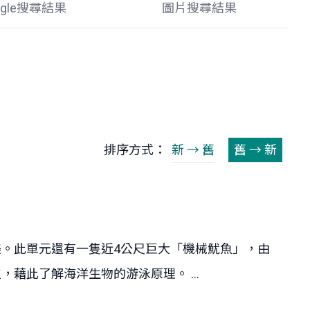
ogle搜尋結果
圖片搜尋結果
排序方式：
新 → 舊
舊 → 新
。此單元還有一隻近4公尺巨大「機械魷魚」，由
此了解海洋生物的游泳原理。 ...