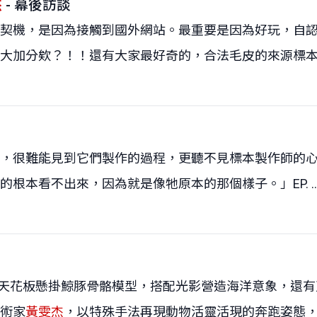
杰
- 幕後訪談
契機，是因為接觸到國外網站。最重要是因為好玩，自
分欸？！！還有大家最好奇的，合法毛皮的來源標本到底~（
，很難能見到它們製作的過程，更聽不見標本製作師的
本看不出來，因為就是像牠原本的那個樣子。」EP. ..
 天花板懸掛鯨豚骨骼模型，搭配光影營造海洋意象，還
術家
黃雯杰
，以特殊手法再現動物活靈活現的奔跑姿態，