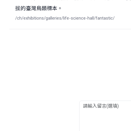
拔的臺灣鳥類標本。
/ch/exhibitions/galleries/life-science-hall/fantastic/