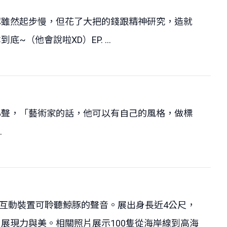
認雖然起步慢，但花了大把的錢跟精神研究，造就
他會說啦XD）EP. ...
心聲，「藝術家的話，他可以有自己的風格，做標
.
有互動裝置可聆聽鯨豚的聲音。展出身長近4公尺，
展現力與美。相關照片展示100隻從海岸線到高海