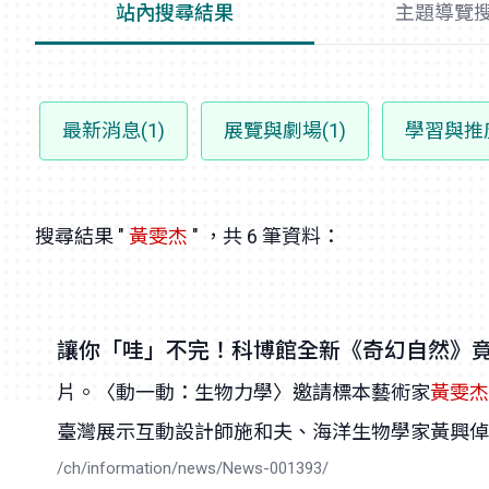
站內搜尋結果
主題導覽
最新消息(1)
展覽與劇場(1)
學習與推廣
搜尋結果 "
黃雯杰
" ，共 6 筆資料：
讓你「哇」不完！科博館全新《奇幻自然》
片。〈動一動：生物力學〉邀請標本藝術家
黃雯杰
臺灣展示互動設計師施和夫、海洋生物學家黃興倬博
/ch/information/news/News-001393/