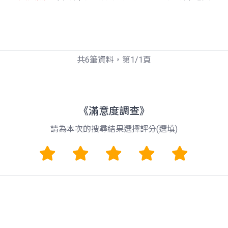
共6筆資料，第1/1頁
《滿意度調查》
請為本次的搜尋結果選擇評分(選填)
1
2
3
4
5
留言