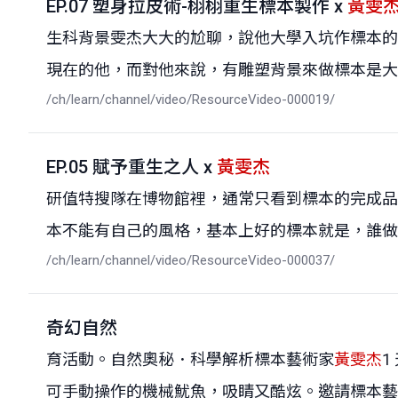
EP.07 塑身拉皮術-栩栩重生標本製作 x
黃雯
生科背景雯杰大大的尬聊，說他大學入坑作標本的
現在的他，而對他來說，有雕塑背景來做標本是大大加
/ch/learn/channel/video/ResourceVideo-000019/
EP.05 賦予重生之人 x
黃雯杰
研值特搜隊在博物館裡，通常只看到標本的完成品
本不能有自己的風格，基本上好的標本就是，誰做的根
/ch/learn/channel/video/ResourceVideo-000037/
奇幻自然
育活動。自然奧秘．科學解析標本藝術家
黃雯杰
1
可手動操作的機械魷魚，吸睛又酷炫。邀請標本藝