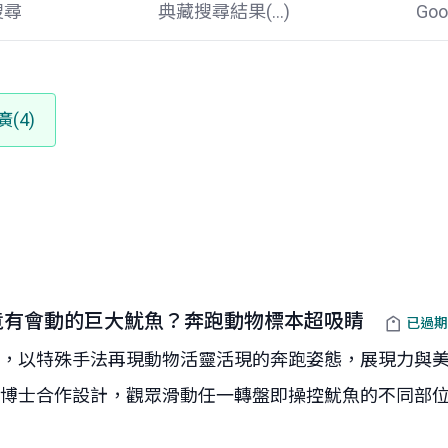
搜尋
典藏搜尋結果(
...
)
Go
(4)
竟有會動的巨大魷魚？奔跑動物標本超吸睛
已過期
，以特殊手法再現動物活靈活現的奔跑姿態，展現力與美
士合作設計，觀眾滑動任一轉盤即操控魷魚的不同部位，藉