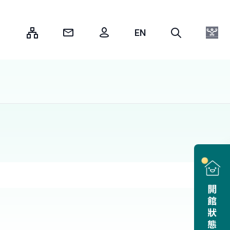
:::
開館狀態