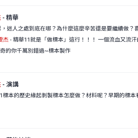
杰
- 精華
業，迷人之處到底在哪？為什麼這麼辛苦還是要繼續做？
雯杰
- 精華11就是「做標本」這行！！！ 一個流血又
奇的你千萬別錯過~標本製作
杰
- 演講
講11標本的歷史緣起剝製標本怎麼做？材料呢？早期的標