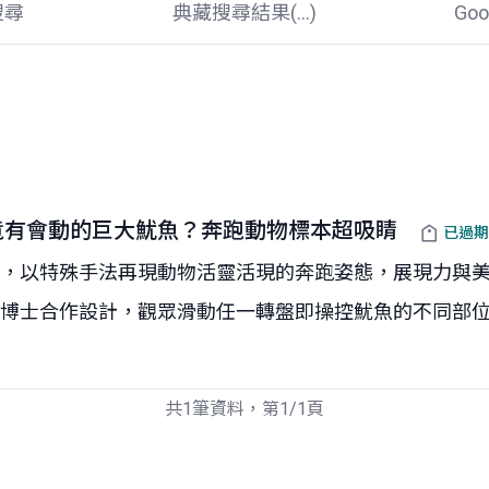
搜尋
典藏搜尋結果(
...
)
Go
竟有會動的巨大魷魚？奔跑動物標本超吸睛
已過期
，以特殊手法再現動物活靈活現的奔跑姿態，展現力與美
士合作設計，觀眾滑動任一轉盤即操控魷魚的不同部位，藉
共1筆資料，第1/1頁