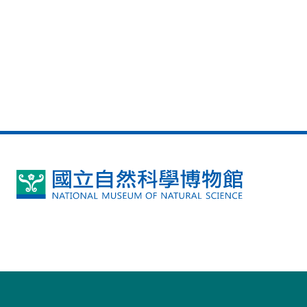
國
立
自
然
科
學