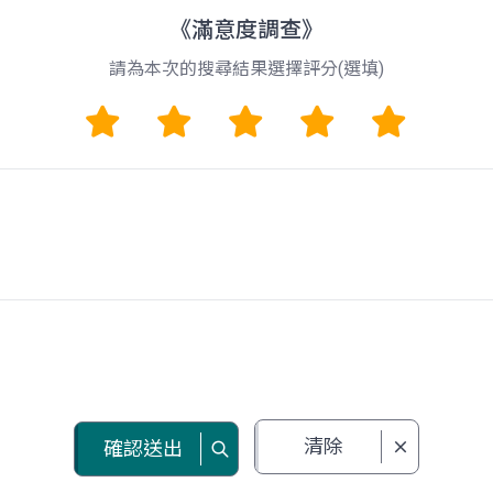
《滿意度調查》
請為本次的搜尋結果選擇評分(選填)
1
2
3
4
5
留言
清除
確認送出