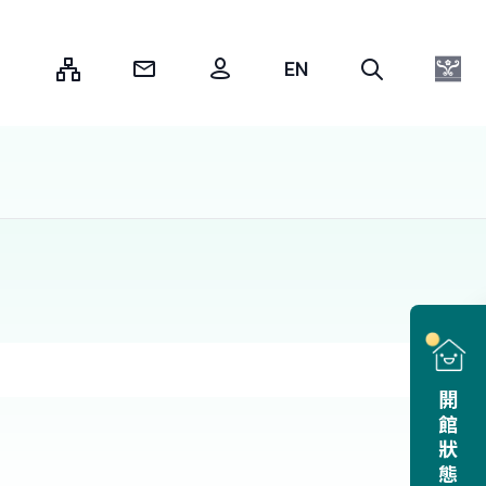
:::
開館狀態