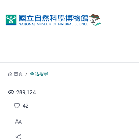
跳到中央內容區塊
首頁
全站搜尋
289,124
42
點
選
喜