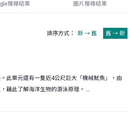
ogle搜尋結果
圖片搜尋結果
排序方式：
新 → 舊
舊 → 新
。此單元還有一隻近4公尺巨大「機械魷魚」，由
此了解海洋生物的游泳原理。 ...