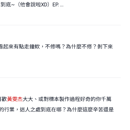
他會說啦XD）EP. ...
本看起來有點走鐘欸，不修嗎？為什麼不修？剝下來
喜歡
黃雯杰
大大、或對標本製作過程好奇的你千萬
流汗的行業，迷人之處到底在哪？為什麼這麼辛苦還是