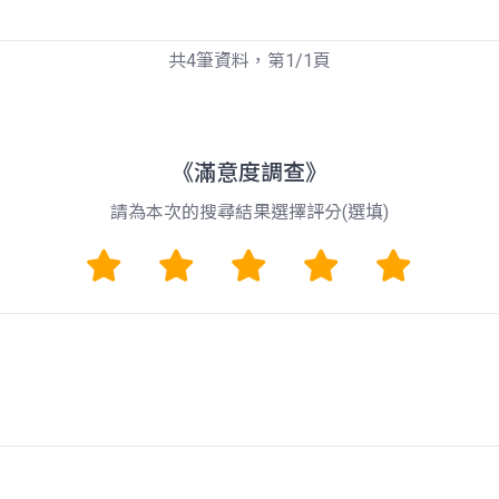
共4筆資料，第1/1頁
《滿意度調查》
請為本次的搜尋結果選擇評分(選填)
1
2
3
4
5
留言