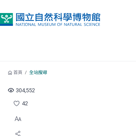
跳到中央內容區塊
首頁
全站搜尋
304,552
42
點
選
喜