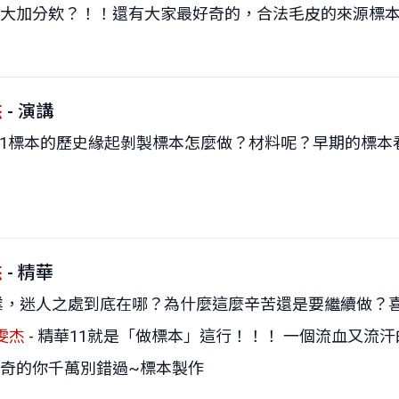
分欸？！！還有大家最好奇的，合法毛皮的來源標本到底~（
杰
- 演講
講11標本的歷史緣起剝製標本怎麼做？材料呢？早期的標
杰
- 精華
業，迷人之處到底在哪？為什麼這麼辛苦還是要繼續做？
雯杰
- 精華11就是「做標本」這行！！！ 一個流血又
奇的你千萬別錯過~標本製作