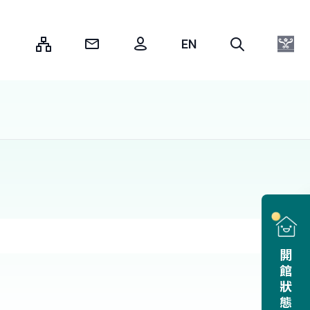
:::
開館狀態