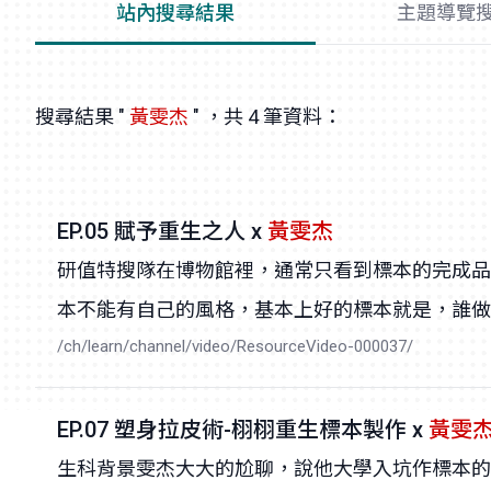
站內搜尋結果
主題導覽
搜尋結果 "
黃雯杰
" ，共 4 筆資料：
EP.05 賦予重生之人 x
黃雯杰
研值特搜隊在博物館裡，通常只看到標本的完成品
本不能有自己的風格，基本上好的標本就是，誰做的根
/ch/learn/channel/video/ResourceVideo-000037/
EP.07 塑身拉皮術-栩栩重生標本製作 x
黃雯
生科背景雯杰大大的尬聊，說他大學入坑作標本的