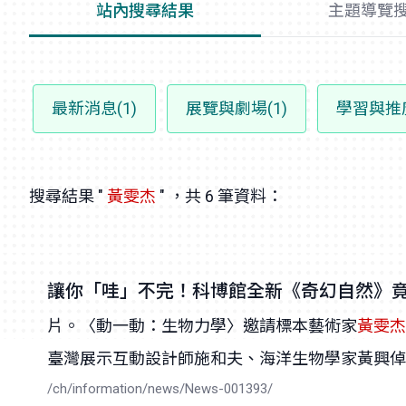
站內搜尋結果
主題導覽
最新消息(1)
展覽與劇場(1)
學習與推廣
搜尋結果 "
黃雯杰
" ，共 6 筆資料：
讓你「哇」不完！科博館全新《奇幻自然》
片。〈動一動：生物力學〉邀請標本藝術家
黃雯杰
臺灣展示互動設計師施和夫、海洋生物學家黃興倬博
/ch/information/news/News-001393/