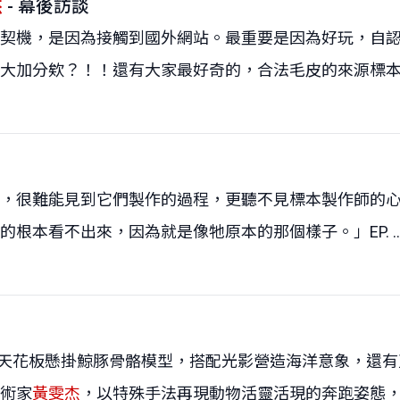
杰
- 幕後訪談
契機，是因為接觸到國外網站。最重要是因為好玩，自
分欸？！！還有大家最好奇的，合法毛皮的來源標本到底~（
，很難能見到它們製作的過程，更聽不見標本製作師的
本看不出來，因為就是像牠原本的那個樣子。」EP. ..
 天花板懸掛鯨豚骨骼模型，搭配光影營造海洋意象，還
術家
黃雯杰
，以特殊手法再現動物活靈活現的奔跑姿態，