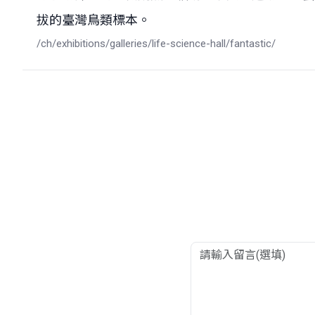
拔的臺灣鳥類標本。
/ch/exhibitions/galleries/life-science-hall/fantastic/