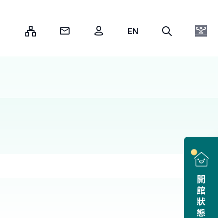
:::
開館狀態