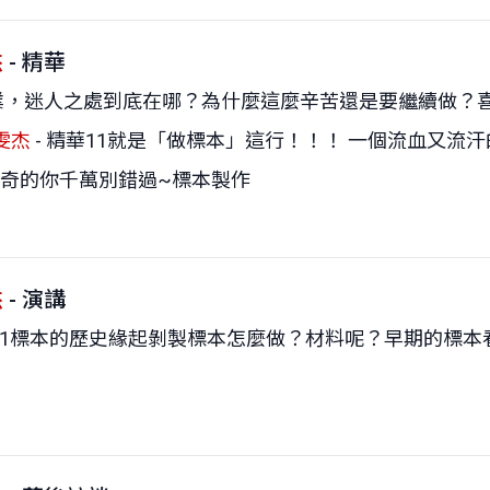
杰
- 精華
業，迷人之處到底在哪？為什麼這麼辛苦還是要繼續做？
雯杰
- 精華11就是「做標本」這行！！！ 一個流血又
奇的你千萬別錯過~標本製作
杰
- 演講
講11標本的歷史緣起剝製標本怎麼做？材料呢？早期的標