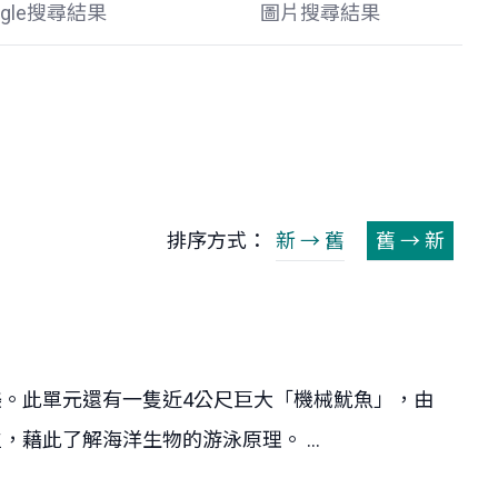
ogle搜尋結果
圖片搜尋結果
排序方式：
新 → 舊
舊 → 新
。此單元還有一隻近4公尺巨大「機械魷魚」，由
此了解海洋生物的游泳原理。 ...