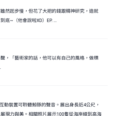
認雖然起步慢，但花了大把的錢跟精神研究，造就
他會說啦XD）EP. ...
心聲，「藝術家的話，他可以有自己的風格，做標
.
有互動裝置可聆聽鯨豚的聲音。展出身長近4公尺，
展現力與美。相關照片展示100隻從海岸線到高海