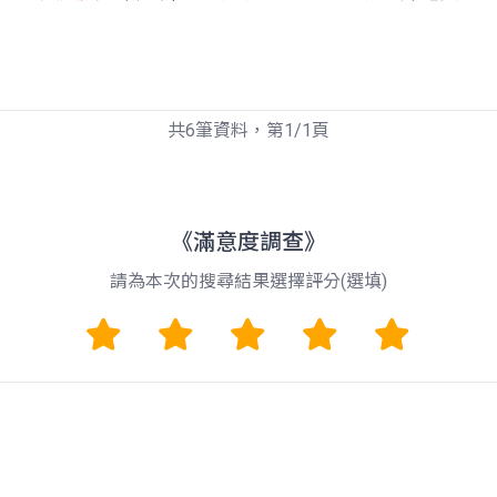
共6筆資料，第1/1頁
《滿意度調查》
請為本次的搜尋結果選擇評分(選填)
1
2
3
4
5
留言