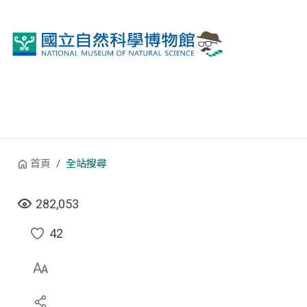
跳到中央內容區塊
首頁
全站搜尋
282,053
42
點
選
喜