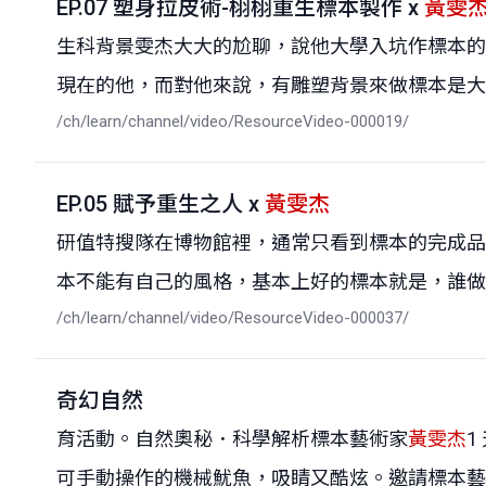
EP.07 塑身拉皮術-栩栩重生標本製作 x
黃雯
生科背景雯杰大大的尬聊，說他大學入坑作標本的
現在的他，而對他來說，有雕塑背景來做標本是大大加
/ch/learn/channel/video/ResourceVideo-000019/
EP.05 賦予重生之人 x
黃雯杰
研值特搜隊在博物館裡，通常只看到標本的完成品
本不能有自己的風格，基本上好的標本就是，誰做的根
/ch/learn/channel/video/ResourceVideo-000037/
奇幻自然
育活動。自然奧秘．科學解析標本藝術家
黃雯杰
1
可手動操作的機械魷魚，吸睛又酷炫。邀請標本藝