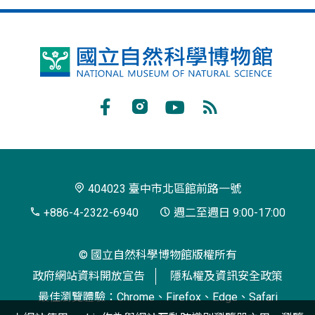
國
立
自
Facebook
Instagram
Youtube
RSS
然
訂
科
閱
學
404023 臺中市北區館前路一號
博
+886-4-2322-6940
週二至週日 9:00-17:00
物
© 國立自然科學博物館版權所有
館
政府網站資料開放宣告
隱私權及資訊安全政策
最佳瀏覽體驗：Chrome、Firefox、Edge、Safari