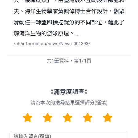
大「機械魷魚」，由臺灣展示互動設計師施和
夫、海洋生物學家黃興倬博士合作設計，觀眾
滑動任一轉盤即操控魷魚的不同部位，藉此了
解海洋生物的游泳原理。 ...
/ch/information/news/News-001393/
共1筆資料，第1/1頁
《滿意度調查》
請為本次的搜尋結果選擇評分(選填)
1
2
3
4
5
留言