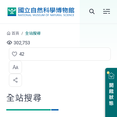
跳到中央內容區塊
全
站
首頁
全站搜尋
搜
302,753
尋
42
點
選
喜
開館狀態
歡
全站搜尋