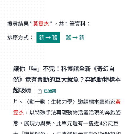
搜尋結果 "
黃雯杰
" ，共 1 筆資料：
排序方式：
新 → 舊
舊 → 新
讓你「哇」不完！科博館全新《奇幻自
然》竟有會動的巨大魷魚？奔跑動物標本
超吸睛
已過期
片。〈動一動：生物力學〉邀請標本藝術家
黃
雯杰
，以特殊手法再現動物活靈活現的奔跑姿
態，展現力與美。此單元還有一隻近4公尺巨