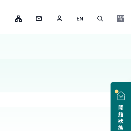
:::
開館狀態