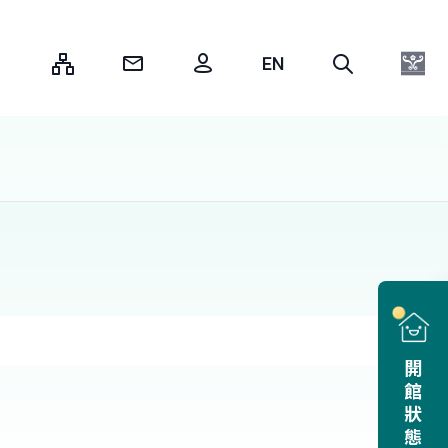
:::
開館狀態