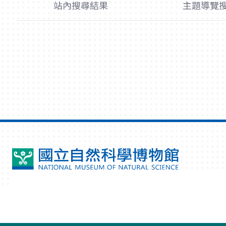
站內搜尋結果
主題導覽
國
立
自
然