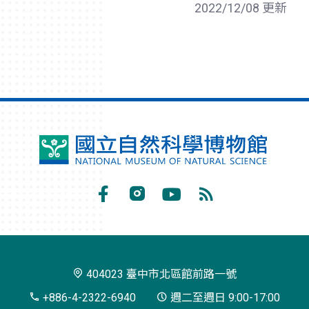
2022/12/08 更新
國
立
自
Facebook
Instagram
Youtube
RSS
然
訂
科
閱
學
404023 臺中市北區館前路一號
博
+886-4-2322-6940
週二至週日 9:00-17:00