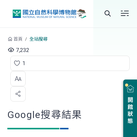
跳到中央內容區塊
全
站
首頁
全站搜尋
搜
7,232
尋
1
點
選
喜
開館狀態
歡
Google搜尋結果