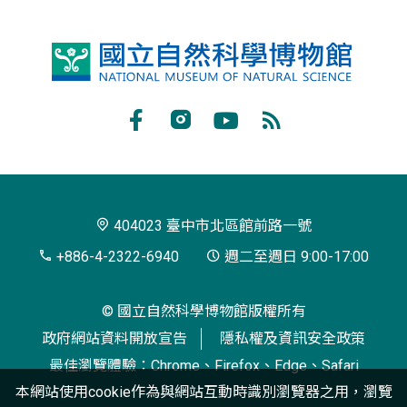
國
立
自
Facebook
Instagram
Youtube
RSS
然
訂
科
閱
學
404023 臺中市北區館前路一號
博
+886-4-2322-6940
週二至週日 9:00-17:00
物
© 國立自然科學博物館版權所有
館
政府網站資料開放宣告
隱私權及資訊安全政策
最佳瀏覽體驗：Chrome、Firefox、Edge、Safari
本網站使用cookie作為與網站互動時識別瀏覽器之用，瀏覽