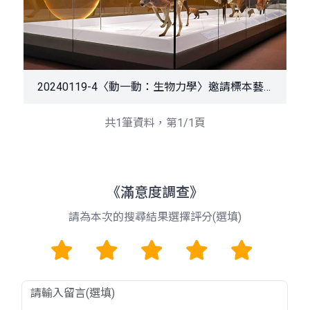
20240119-4〈動一動：生物力學〉邀請標本藝術家黃雯杰以特殊手法再現動物活靈活現的奔跑姿態展現力與美
共1筆資料，第1/1頁
《滿意度調查》
請為本次的搜尋結果選擇評分(選填)
1
2
3
4
5
留言