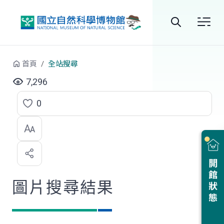
跳到中央內容區塊
全
站
首頁
全站搜尋
搜
7,296
尋
0
點
選
喜
開館狀態
歡
圖片搜尋結果