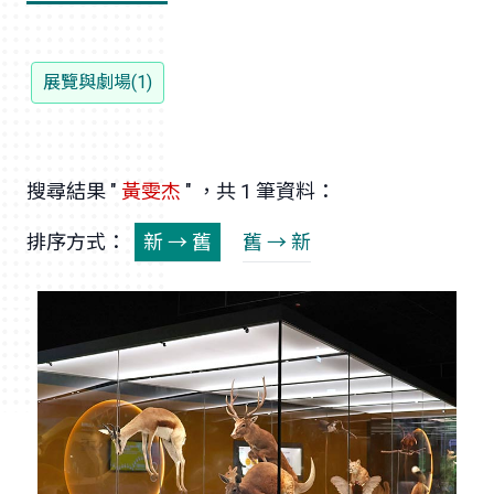
展覽與劇場(1)
搜尋結果 "
黃雯杰
" ，共 1 筆資料：
排序方式：
新 → 舊
舊 → 新