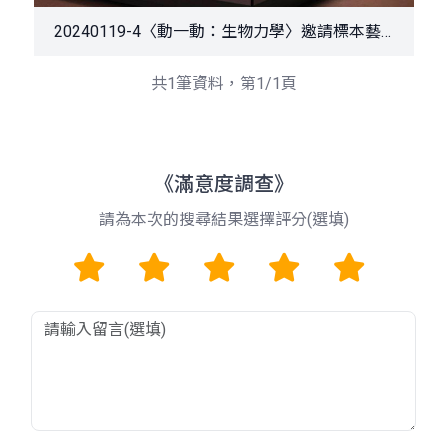
20240119-4〈動一動：生物力學〉邀請標本藝術家黃雯杰以特殊手法再現動物活靈活現的奔跑姿態展現力與美
共1筆資料，第1/1頁
《滿意度調查》
請為本次的搜尋結果選擇評分(選填)
1
2
3
4
5
留言