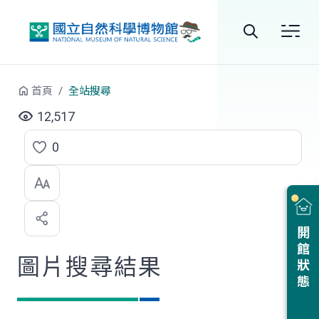
跳到中央內容區塊
全
站
首頁
全站搜尋
搜
12,517
尋
0
點
選
喜
開館狀態
歡
圖片搜尋結果