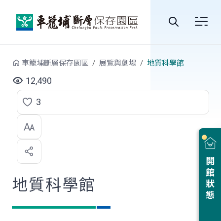
跳到中央內容區塊
全
站
車籠埔斷層保存園區
展覽與劇場
地質科學館
搜
12,490
尋
3
點
選
喜
開館狀態
歡
地質科學館