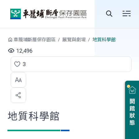
跳到中央內容區塊
全
站
車籠埔斷層保存園區
展覽與劇場
地質科學館
搜
12,496
尋
3
點
選
喜
開館狀態
歡
地質科學館