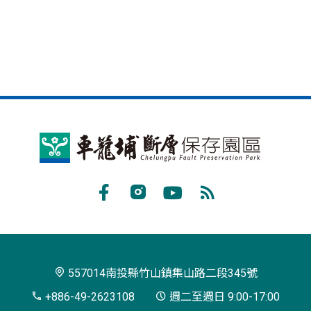
車
籠
埔
Facebook
Instagram
Youtube
RSS
斷
訂
層
閱
保
557014南投縣竹山鎮集山路二段345號
存
+886-49-2623108
週二至週日 9:00-17:00