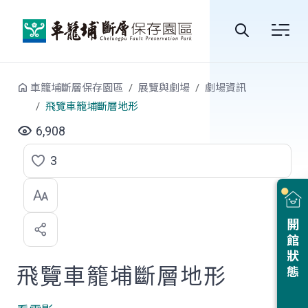
跳到中央內容區塊
全
站
車籠埔斷層保存園區
展覽與劇場
劇場資訊
搜
飛覽車籠埔斷層地形
尋
6,908
3
點
選
喜
開館狀態
歡
飛覽車籠埔斷層地形