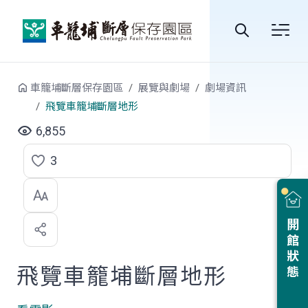
跳到中央內容區塊
全
站
車籠埔斷層保存園區
展覽與劇場
劇場資訊
搜
飛覽車籠埔斷層地形
尋
6,855
3
點
選
喜
開館狀態
歡
飛覽車籠埔斷層地形