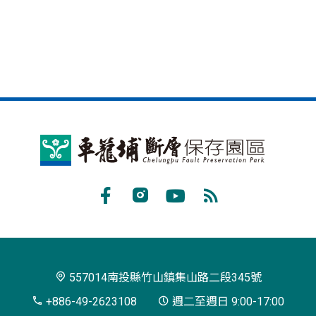
車
籠
埔
Facebook
Instagram
Youtube
RSS
斷
訂
層
閱
保
557014南投縣竹山鎮集山路二段345號
存
+886-49-2623108
週二至週日 9:00-17:00