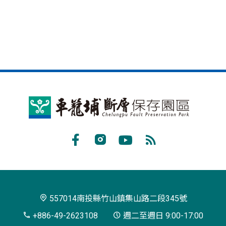
車
籠
埔
Facebook
Instagram
Youtube
RSS
斷
訂
層
閱
保
557014南投縣竹山鎮集山路二段345號
存
+886-49-2623108
週二至週日 9:00-17:00