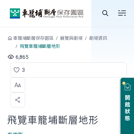
跳到中央內容區塊
全
站
車籠埔斷層保存園區
展覽與劇場
劇場資訊
搜
飛覽車籠埔斷層地形
尋
6,865
3
點
選
喜
開館狀態
歡
飛覽車籠埔斷層地形