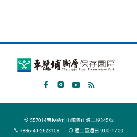
車
籠
埔
Facebook
Instagram
Youtube
RSS
斷
訂
層
閱
保
557014南投縣竹山鎮集山路二段345號
存
+886-49-2623108
週二至週日 9:00-17:00