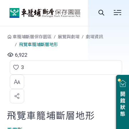
跳到中央內容區塊
全
站
車籠埔斷層保存園區
展覽與劇場
劇場資訊
搜
飛覽車籠埔斷層地形
尋
6,922
3
點
選
喜
開館狀態
歡
飛覽車籠埔斷層地形