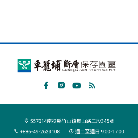
車
籠
埔
Facebook
Instagram
Youtube
RSS
斷
訂
層
閱
保
557014南投縣竹山鎮集山路二段345號
存
+886-49-2623108
週二至週日 9:00-17:00