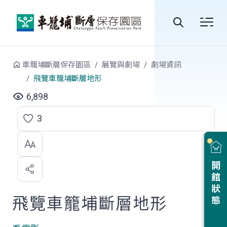
跳到中央內容區塊
全
站
車籠埔斷層保存園區
展覽與劇場
劇場資訊
搜
飛覽車籠埔斷層地形
尋
6,898
3
點
選
喜
開館狀態
歡
飛覽車籠埔斷層地形