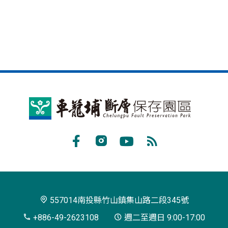
車
籠
埔
Facebook
Instagram
Youtube
RSS
斷
訂
層
閱
保
557014南投縣竹山鎮集山路二段345號
存
+886-49-2623108
週二至週日 9:00-17:00