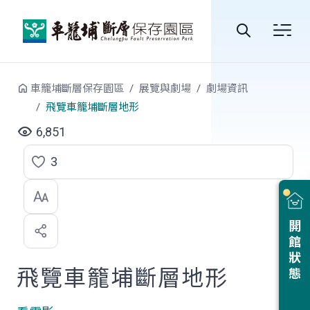
跳到中央內容區塊
全
站
車籠埔斷層保存園區
展覽與劇場
劇場資訊
搜
飛覽車籠埔斷層地形
尋
6,851
3
點
選
喜
開館狀態
歡
飛覽車籠埔斷層地形