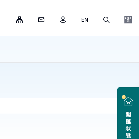
:::
開館狀態