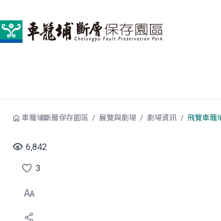
跳到中央內容區塊
車籠埔斷層保存園區
展覽與劇場
劇場資訊
飛覽車籠
6,842
3
點
選
喜