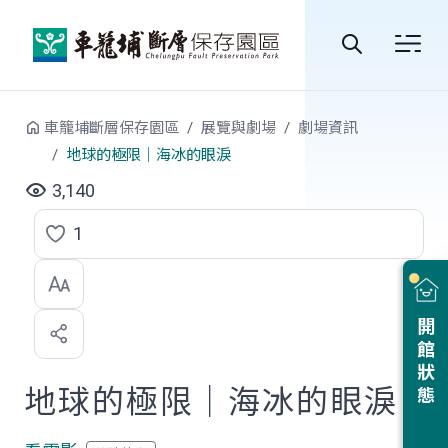
跳到中央內容區塊
全
站
車籠埔斷層保存園區
展覽與劇場
劇場資訊
搜
地球的極限｜海冰的眼淚
尋
3,140
1
點
選
喜
開館狀態
歡
地球的極限｜海冰的眼淚