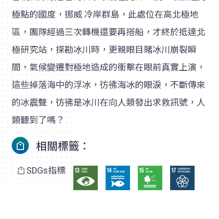
極點的國度，挪威 冷岸群島，此處位在高北極地
區，團隊經過三次轉機還要再搭船，才終於抵達北
極研究站，探勘冰川時，更親眼目賭冰川崩裂瞬
間，氣候變遷對極地造成的衝擊在眼前真實上演，
這些掉落海中的浮冰，彷彿海冰的眼淚，不斷傳來
的冰震聲，彷彿是冰川在向人類發出求救訊號，人
類聽到了嗎？
相關標籤：
SDGs指標