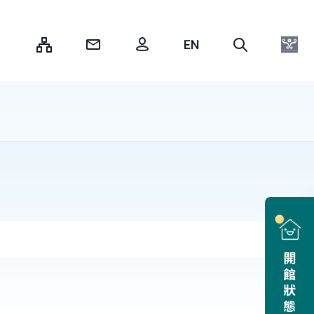
:::
開館狀態