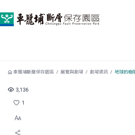
跳到中央內容區塊
車籠埔斷層保存園區
展覽與劇場
劇場資訊
地球的極
3,136
1
點
選
喜