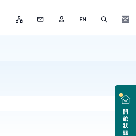
:::
開館狀態