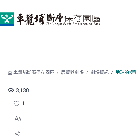
跳到中央內容區塊
車籠埔斷層保存園區
展覽與劇場
劇場資訊
地球的極
3,138
1
點
選
喜