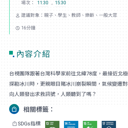
場次：
11:30
,
15:30
建議對象：親子、學生、教師、樂齡、一般大眾
16分鐘
內容介紹
台視團隊跟著台灣科學家前往北緯78度，最接近北
探勘冰川時，更親眼目賭冰川崩裂瞬間，氣候變遷對
向人類發出求救訊號，人類聽到了嗎？
相關標籤：
SDGs指標