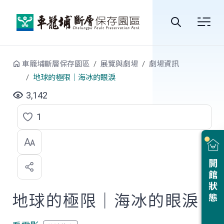
跳到中央內容區塊
全
站
車籠埔斷層保存園區
展覽與劇場
劇場資訊
搜
地球的極限｜海冰的眼淚
尋
3,142
1
點
選
喜
開館狀態
歡
地球的極限｜海冰的眼淚