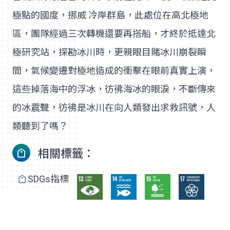
極點的國度，挪威 冷岸群島，此處位在高北極地
區，團隊經過三次轉機還要再搭船，才終於抵達北
極研究站，探勘冰川時，更親眼目賭冰川崩裂瞬
間，氣候變遷對極地造成的衝擊在眼前真實上演，
這些掉落海中的浮冰，彷彿海冰的眼淚，不斷傳來
的冰震聲，彷彿是冰川在向人類發出求救訊號，人
類聽到了嗎？
相關標籤：
SDGs指標