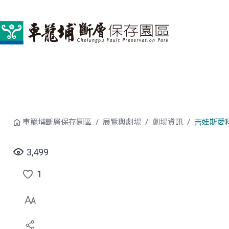
跳到中央內容區塊
車籠埔斷層保存園區
展覽與劇場
劇場資訊
吉娃斯愛
3,499
1
點
選
喜