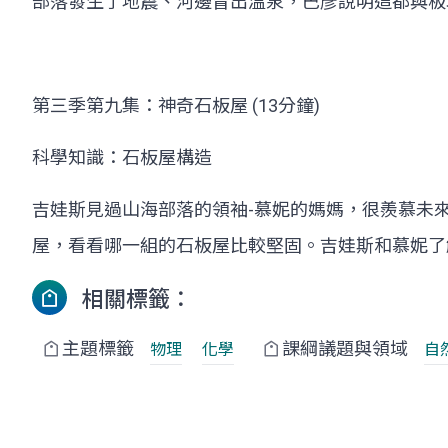
部落發生了地震、河邊冒出溫泉，巴彥說明這都與板
第三季第九集：神奇石板屋 (13分鐘)
科學知識：石板屋構造
吉娃斯見過山海部落的領袖-慕妮的媽媽，很羨慕未
屋，看看哪一組的石板屋比較堅固。吉娃斯和慕妮了
相關標籤：
主題標籤
課綱議題與領域
物理
化學
自