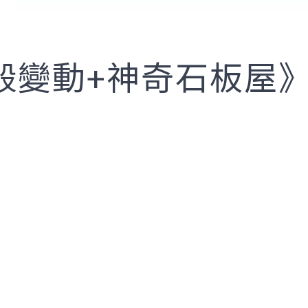
殼變動+神奇石板屋