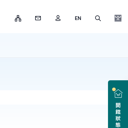
:::
開館狀態