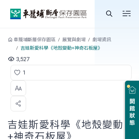
跳到中央內容區塊
全
站
車籠埔斷層保存園區
展覽與劇場
劇場資訊
搜
吉娃斯愛科學《地殼變動+神奇石板屋》
尋
3,527
1
點
選
喜
開館狀態
歡
吉娃斯愛科學《地殼變動
+神奇石板屋》