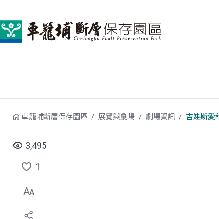
跳到中央內容區塊
車籠埔斷層保存園區
展覽與劇場
劇場資訊
吉娃斯愛
3,495
1
點
選
喜