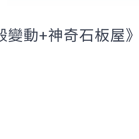
殼變動+神奇石板屋