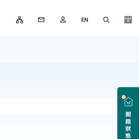
:::
開館狀態