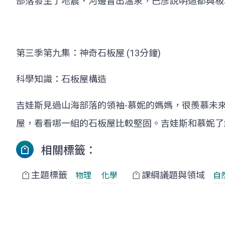
部落發生了地震、河邊冒出溫泉，巴彥說明這都與板
第三季第九集：神奇石板屋 (13分鐘)
科學知識：石板屋構造
吉娃斯見過山海部落的領袖-慕妮的媽媽，很羨慕未
屋，看看哪一組的石板屋比較堅固。吉娃斯和慕妮了
相關標籤：
主題標籤
課綱議題與領域
物理
化學
自