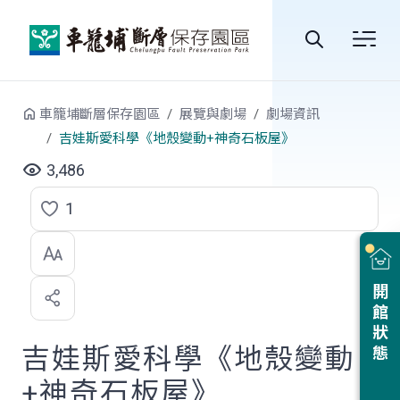
跳到中央內容區塊
全
站
車籠埔斷層保存園區
展覽與劇場
劇場資訊
搜
吉娃斯愛科學《地殼變動+神奇石板屋》
尋
3,486
1
點
選
喜
開館狀態
歡
吉娃斯愛科學《地殼變動
+神奇石板屋》